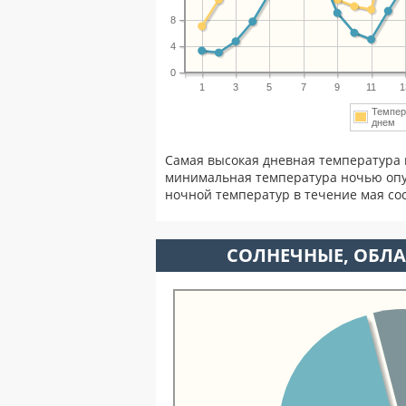
8
4
0
1
3
5
7
9
11
1
Темпер
днем
Самая высокая дневная температура 
минимальная температура ночью опу
ночной температур в течение мая с
CОЛНЕЧНЫЕ, ОБЛА