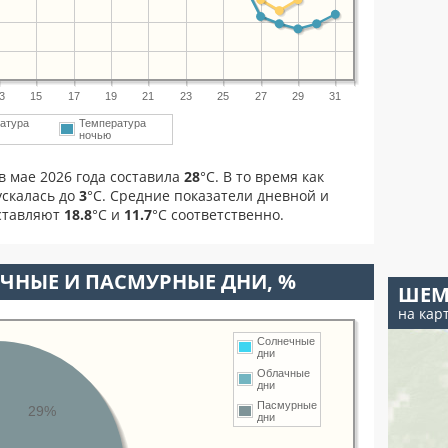
3
15
17
19
21
23
25
27
29
31
атура
Температура
ночью
в мае 2026 года составила
28
°С. В то время как
скалась до
3
°C. Средние показатели дневной и
оставляют
18.8
°С и
11.7
°С соответственно.
ЧНЫЕ И ПАСМУРНЫЕ ДНИ, %
ШЕМ
на кар
Солнечные
дни
Облачные
дни
Пасмурные
29%
дни