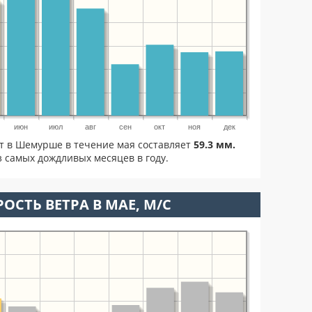
июн
июл
авг
сен
окт
ноя
дек
ет в Шемурше в течение мая составляет
59.3 мм.
 самых дождливых месяцев в году.
ОСТЬ ВЕТРА В МАЕ, М/С