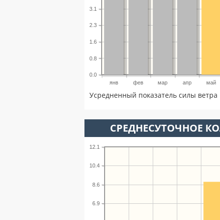
3.1
2.3
1.6
0.8
0.0
янв
фев
мар
апр
май
Усредненный показатель силы ветра 
СРЕДНЕСУТОЧНОЕ К
12.1
10.4
8.6
6.9