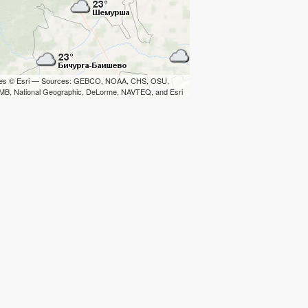
iles © Esri — Sources: GEBCO, NOAA, CHS, OSU,
B, National Geographic, DeLorme, NAVTEQ, and Esri