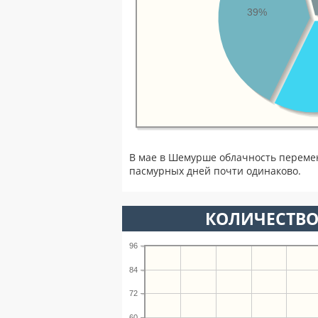
39%
В мае в Шемурше облачность перемен
пасмурных дней почти одинаково.
КОЛИЧЕСТВО
96
84
72
60