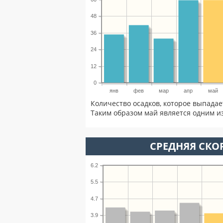
48
36
24
12
0
янв
фев
мар
апр
май
Количество осадков, которое выпада
Таким образом май является одним из
СРЕДНЯЯ СКОР
6.2
5.5
4.7
3.9