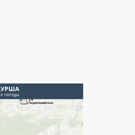
УРША
те погоды