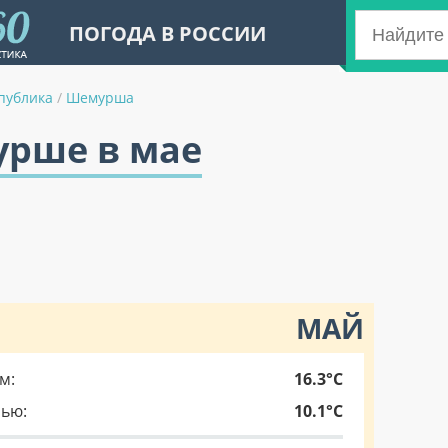
ПОГОДА В РОССИИ
публика
/
Шемурша
урше в мае
МАЙ
м:
16.3°C
чью:
10.1°C