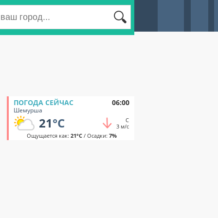
ПОГОДА СЕЙЧАС
06:00
Шемурша
21
°C
С
3 м/с
Ощущается как:
21°C
/ Осадки:
7%