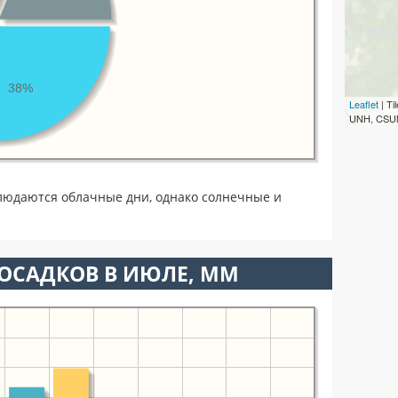
38%
Leaflet
| T
UNH, CSUM
юдаются облачные дни, однако солнечные и
ОСАДКОВ В ИЮЛЕ, ММ