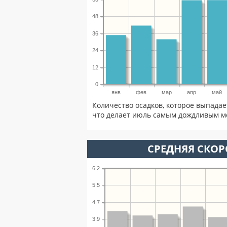
48
36
24
12
0
янв
фев
мар
апр
май
Количество осадков, которое выпада
что делает июль самым дождливым ме
СРЕДНЯЯ СКОР
6.2
5.5
4.7
3.9