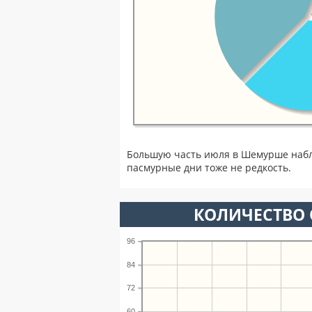
Большую часть июля в Шемурше набл
пасмурные дни тоже не редкость.
КОЛИЧЕСТВО 
96
84
72
60