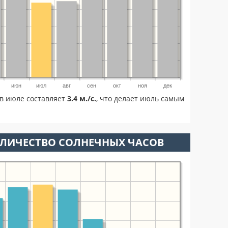
июн
июл
авг
сен
окт
ноя
дек
в июле составляет
3.4 м./с.
, что делает июль самым
ОЛИЧЕСТВО СОЛНЕЧНЫХ ЧАСОВ