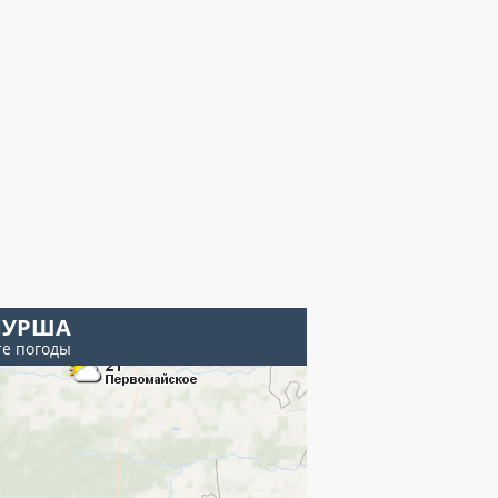
УРША
те погоды