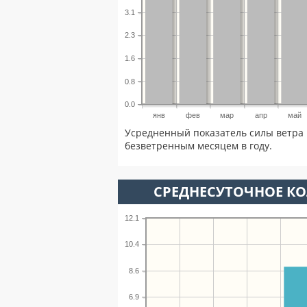
3.1
2.3
1.6
0.8
0.0
янв
фев
мар
апр
май
Усредненный показатель силы ветра 
безветренным месяцем в году.
СРЕДНЕСУТОЧНОЕ К
12.1
10.4
8.6
6.9