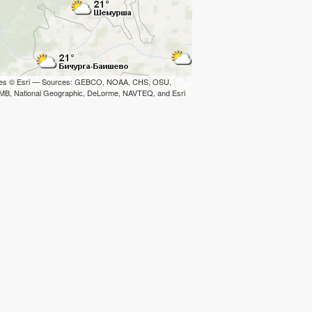
iles © Esri — Sources: GEBCO, NOAA, CHS, OSU,
B, National Geographic, DeLorme, NAVTEQ, and Esri