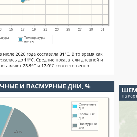
3
15
17
19
21
23
25
27
29
31
атура
Температура
ночью
в июле 2026 года составила
31
°С. В то время как
скалась до
11
°C. Средние показатели дневной и
составляют
23.9
°С и
17.0
°С соответственно.
ЧНЫЕ И ПАСМУРНЫЕ ДНИ, %
ШЕМ
на кар
Солнечные
дни
Облачные
дни
Пасмурные
дни
19%