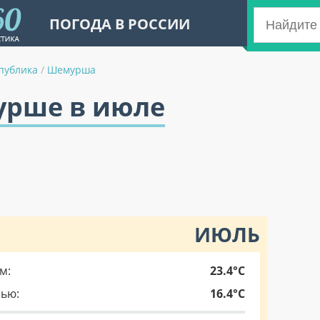
ПОГОДА В РОССИИ
публика
/
Шемурша
урше в июле
ИЮЛЬ
м:
23.4°C
чью:
16.4°C