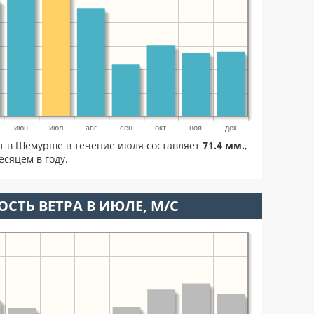
июн
июл
авг
сен
окт
ноя
дек
ет в Шемурше в течение июля составляет
71.4 мм.
,
сяцем в году.
ОСТЬ ВЕТРА В ИЮЛЕ, М/С