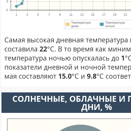
3
0
1
3
5
7
9
11
13
15
17
19
21
Температура
Температура
днем
ночью
Самая высокая дневная температура в
составила
22
°С. В то время как мини
температура ночью опускалась до
1
°
показатели дневной и ночной темпер
мая составляют
15.0
°С и
9.8
°С соотве
CОЛНЕЧНЫЕ, ОБЛАЧНЫЕ И
ДНИ, %