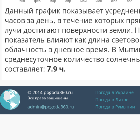
янв
фев
мар
апр
май
июн
июл
авг
Данный график показывает усреднен
часов за день, в течение которых п
лучи достигают поверхности земли. 
показатель влияют как длина световог
облачность в дневное время. В Мыт
среднесуточное количество солнечны
составляет:
7.9 ч.
© 2014 pogoda360.ru
Погода в Украине
Все права защищены
Погода в Литве
admin@pogoda360.ru
Погода в Румынии