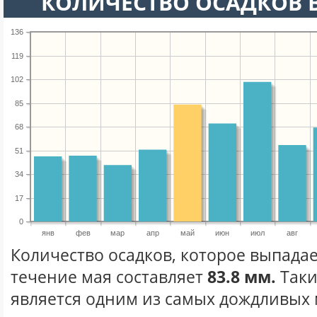
КОЛИЧЕСТВО ОСАДКОВ В
136
119
102
85
68
51
34
17
0
янв
фев
мар
апр
май
июн
июл
авг
Количество осадков, которое выпада
течение мая составляет
83.8 мм.
Таки
является одним из самых дождливых м