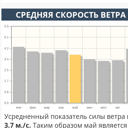
СРЕДНЯЯ СКОРОСТЬ ВЕТРА 
5.9
5.1
4.2
3.4
2.5
1.7
0.8
0.0
янв
фев
мар
апр
май
июн
июл
авг
Усредненный показатель силы ветра 
3.7 м./с.
Таким образом май является