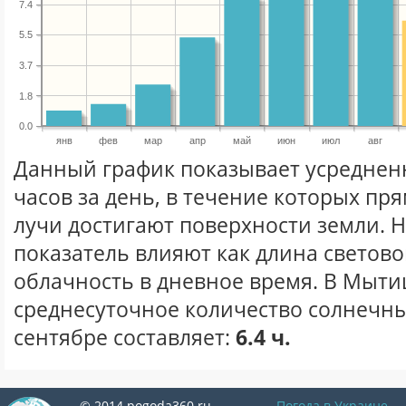
7.4
5.5
3.7
1.8
0.0
янв
фев
мар
апр
май
июн
июл
авг
Данный график показывает усреднен
часов за день, в течение которых п
лучи достигают поверхности земли. 
показатель влияют как длина световог
облачность в дневное время. В Мыт
среднесуточное количество солнечны
сентябре составляет:
6.4 ч.
© 2014 pogoda360.ru
Погода в Украине