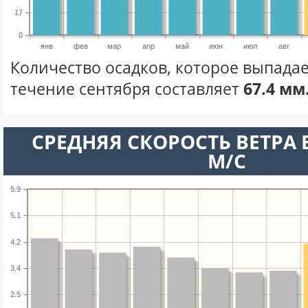
17
0
янв
фев
мар
апр
май
июн
июл
авг
Количество осадков, которое выпада
течение сентября составляет
67.4 мм
СРЕДНЯЯ СКОРОСТЬ ВЕТРА В
М/С
5.9
5.1
4.2
3.4
2.5