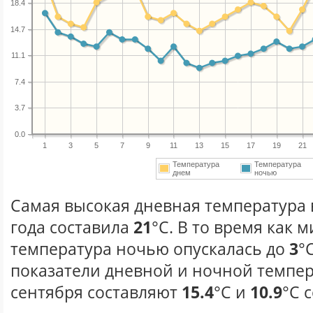
18.4
14.7
11.1
7.4
3.7
0.0
1
3
5
7
9
11
13
15
17
19
21
Температура
Температура
днем
ночью
Самая высокая дневная температура 
года составила
21
°С. В то время как
температура ночью опускалась до
3
°
показатели дневной и ночной темпер
сентября составляют
15.4
°С и
10.9
°С 