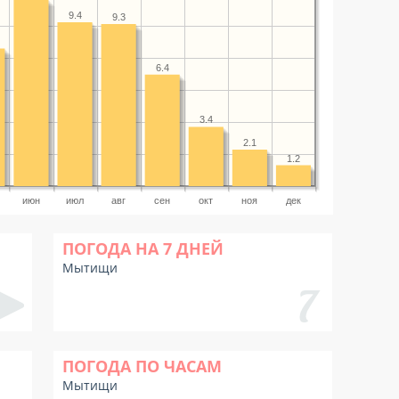
9.4
9.3
6.4
3.4
2.1
1.2
июн
июл
авг
сен
окт
ноя
дек
ПОГОДА НА 7 ДНЕЙ
Мытищи
ПОГОДА ПО ЧАСАМ
Мытищи