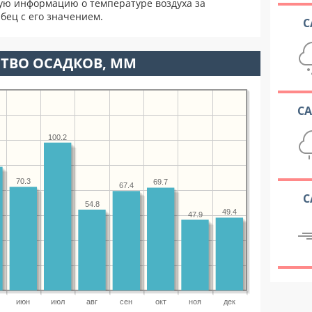
ую информацию о температуре воздуха за
бец с его значением.
С
ТВО ОСАДКОВ, ММ
С
100.2
70.3
69.7
67.4
С
54.8
49.4
47.9
июн
июл
авг
сен
окт
ноя
дек