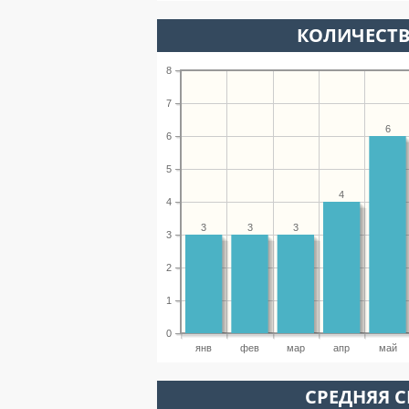
КОЛИЧЕСТВ
8
7
6
6
5
4
4
3
3
3
3
2
1
0
янв
фев
мар
апр
май
СРЕДНЯЯ С