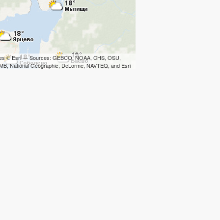
iles © Esri — Sources: GEBCO, NOAA, CHS, OSU,
B, National Geographic, DeLorme, NAVTEQ, and Esri