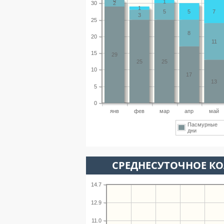
1
30
2
1
5
5
7
3
25
8
20
11
15
29
25
25
10
17
13
5
0
янв
фев
мар
апр
май
Пасмурные
дни
СРЕДНЕСУТОЧНОЕ К
14.7
12.9
11.0