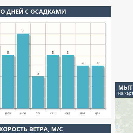
О ДНЕЙ С ОСАДКАМИ
7
5
5
5
4
4
3
МЫ
на кар
июн
июл
авг
сен
окт
ноя
дек
КОРОСТЬ ВЕТРА, М/С