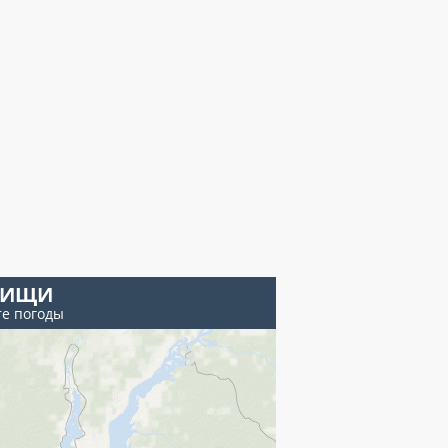
ТИЩИ
те погоды