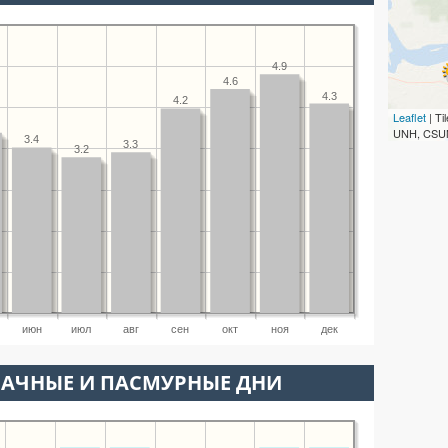
4.9
4.6
4.3
4.2
Leaflet
| T
UNH, CSUM
3.4
3.3
3.2
июн
июл
авг
сен
окт
ноя
дек
ЛАЧНЫЕ И ПАСМУРНЫЕ ДНИ