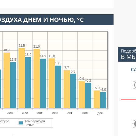
ЗДУХА ДНЕМ И НОЧЬЮ, °C
21.5
21.0
Подроб
18.7
В М
15.9
15.0
14.9
12.8
10.5
1
7.7
С
5.5
0.9
-0.2
-5.0
-6.0
июн
июл
авг
сен
окт
ноя
дек
ратура
Температура
ночью