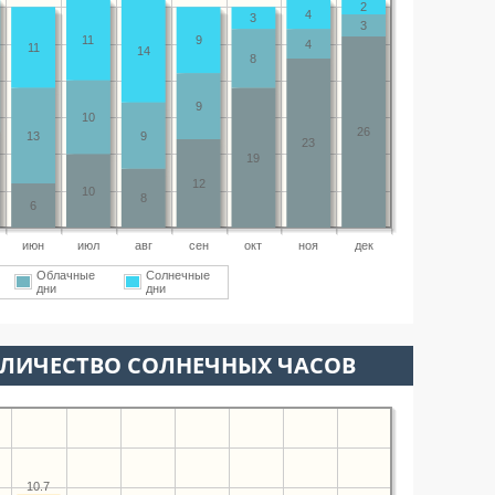
2
4
3
3
11
9
4
11
14
8
9
10
26
13
9
23
19
12
10
8
6
июн
июл
авг
сен
окт
ноя
дек
Облачные
Солнечные
дни
дни
ОЛИЧЕСТВО СОЛНЕЧНЫХ ЧАСОВ
10.7