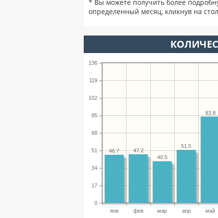
* Вы можете получить более подробн
определенный месяц, кликнув на стол
КОЛИЧЕС
136
119
102
83.8
85
68
51.5
51
47.2
46.7
40.5
34
17
0
янв
фев
мар
апр
май