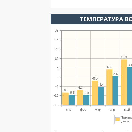
ТЕМПЕРАТУРА ВО
32
26
20
13.3
14
8.
6.9
8
2.4
2
-0.5
-4.4
-4
-6.3
-8.0
-9.5
-9.8
-10
-16
янв
фев
мар
апр
май
Темпе
днем