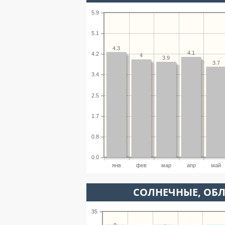
5.9
5.1
4.3
4.1
4.2
4
3.9
3.7
3.4
2.5
1.7
0.8
0.0
янв
фев
мар
апр
май
CОЛНЕЧНЫЕ, ОБ
35
0