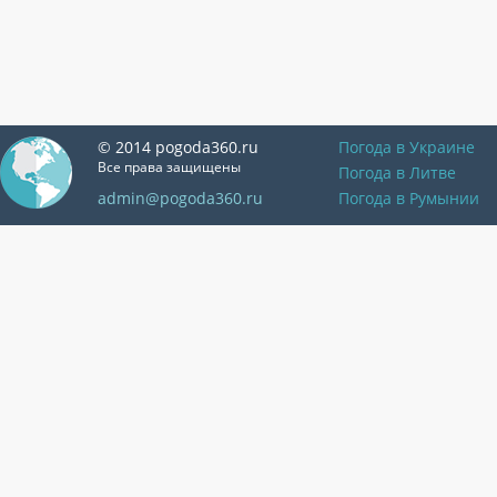
© 2014 pogoda360.ru
Погода в Украине
Все права защищены
Погода в Литве
admin@pogoda360.ru
Погода в Румынии