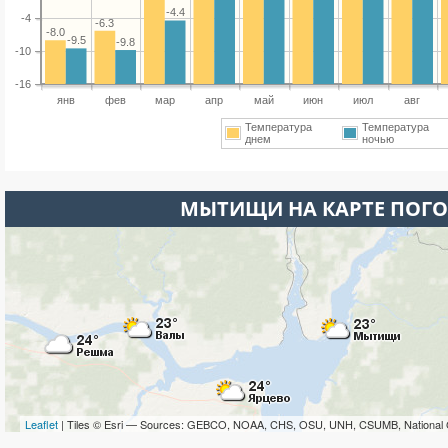
-4.4
-4
-6.3
-8.0
-9.5
-9.8
-10
-16
янв
фев
мар
апр
май
июн
июл
авг
Температура
Температура
днем
ночью
МЫТИЩИ НА КАРТЕ ПОГ
Leaflet
| Tiles © Esri — Sources: GEBCO, NOAA, CHS, OSU, UNH, CSUMB, National 