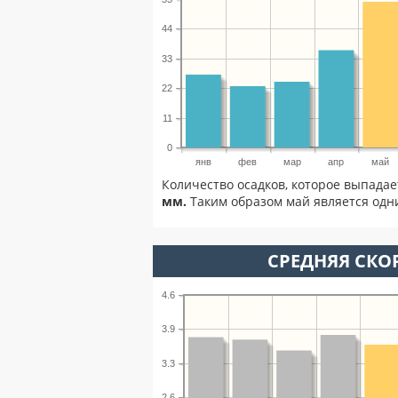
44
33
22
11
0
янв
фев
мар
апр
май
Количество осадков, которое выпадае
мм.
Таким образом май является одни
СРЕДНЯЯ СКОР
4.6
3.9
3.3
2.6