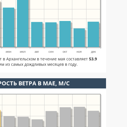
июн
июл
авг
сен
окт
ноя
дек
т в Архангельском в течение мая составляет
53.9
м из самых дождливых месяцев в году.
ОСТЬ ВЕТРА В МАЕ, М/С