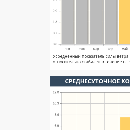
2.0
1.3
0.7
0.0
янв
фев
мар
апр
май
Усредненный показатель силы ветра 
относительно стабилен в течение всег
СРЕДНЕСУТОЧНОЕ К
12.0
10.3
8.6
6.9