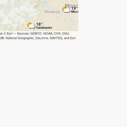
iles © Esri — Sources: GEBCO, NOAA, CHS, OSU,
B, National Geographic, DeLorme, NAVTEQ, and Esri