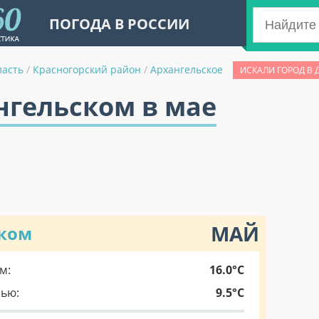
ПОГОДА В РОССИИ
ласть
/
Красногорский район
/
Архангельское
ИСКАЛИ ГОРОД В 
нгельском в мае
МАЙ
ском
м:
16.0°C
чью:
9.5°C