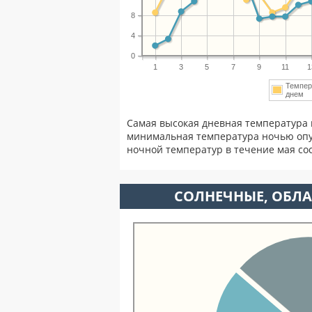
8
4
0
1
3
5
7
9
11
1
Темпер
днем
Самая высокая дневная температура 
минимальная температура ночью опу
ночной температур в течение мая с
CОЛНЕЧНЫЕ, ОБЛА