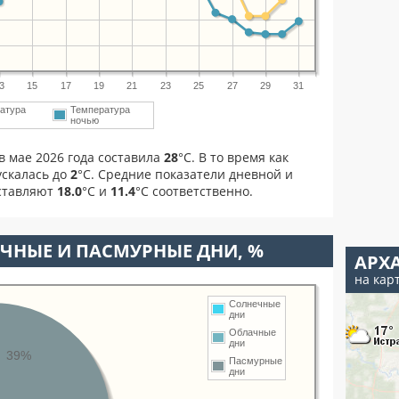
3
15
17
19
21
23
25
27
29
31
атура
Температура
ночью
в мае 2026 года составила
28
°С. В то время как
скалась до
2
°C. Средние показатели дневной и
оставляют
18.0
°С и
11.4
°С соответственно.
ЧНЫЕ И ПАСМУРНЫЕ ДНИ, %
АРХ
на кар
Солнечные
дни
Облачные
дни
39%
Пасмурные
дни