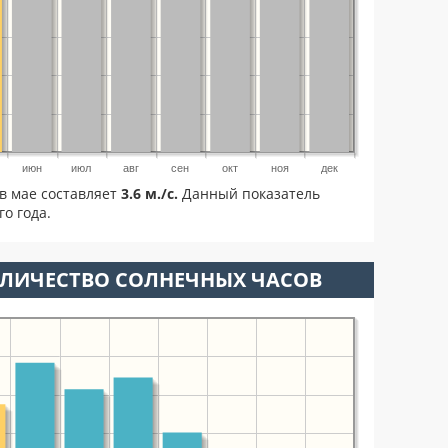
июн
июл
авг
сен
окт
ноя
дек
в мае составляет
3.6 м./с.
Данный показатель
о года.
ОЛИЧЕСТВО СОЛНЕЧНЫХ ЧАСОВ