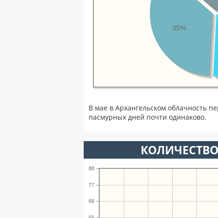
35%
В мае в Архангельском облачность п
пасмурных дней почти одинаково.
КОЛИЧЕСТВО
88
77
66
55