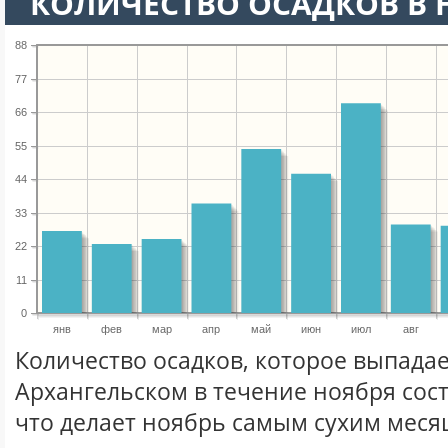
КОЛИЧЕСТВО ОСАДКОВ В 
88
77
66
55
44
33
22
11
0
янв
фев
мар
апр
май
июн
июл
авг
Количество осадков, которое выпадае
Архангельском в течение ноября сос
что делает ноябрь самым сухим месяц