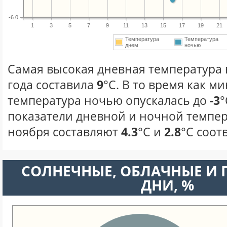
-6.0
1
3
5
7
9
11
13
15
17
19
21
Температура
Температура
днем
ночью
Самая высокая дневная температура 
года составила
9
°С. В то время как 
температура ночью опускалась до
-3
°
показатели дневной и ночной темпер
ноября составляют
4.3
°С и
2.8
°С соот
CОЛНЕЧНЫЕ, ОБЛАЧНЫЕ И
ДНИ, %