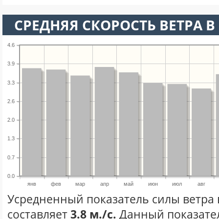
СРЕДНЯЯ СКОРОСТЬ ВЕТРА В 
4.6
3.9
3.3
2.6
2.0
1.3
0.7
0.0
янв
фев
мар
апр
май
июн
июл
авг
Усредненный показатель силы ветра 
составляет
3.8 м./с.
Данный показате