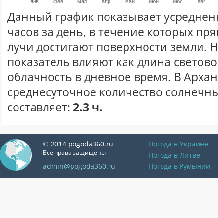
янв
фев
мар
апр
май
июн
июл
авг
Данный график показывает усреднен
часов за день, в течение которых п
лучи достигают поверхности земли. 
показатель влияют как длина световог
облачность в дневное время. В Арха
среднесуточное количество солнечны
составляет:
2.3 ч.
© 2014 pogoda360.ru
Погода в Украине
Все права защищены
Погода в Литве
admin@pogoda360.ru
Погода в Румынии