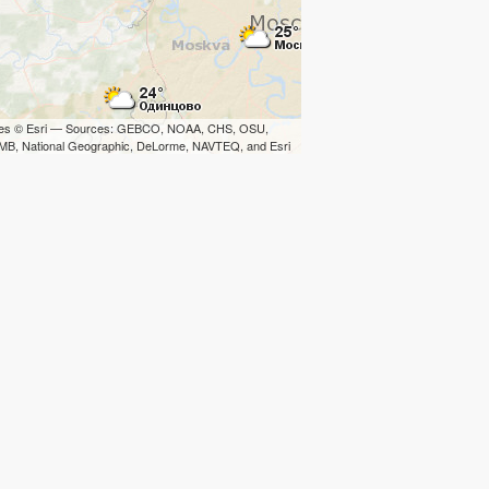
iles © Esri — Sources: GEBCO, NOAA, CHS, OSU,
B, National Geographic, DeLorme, NAVTEQ, and Esri