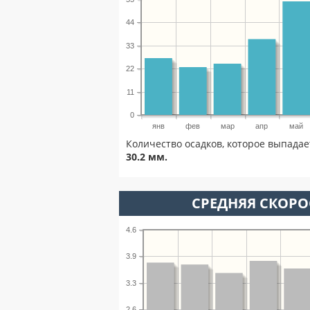
44
33
22
11
0
янв
фев
мар
апр
май
Количество осадков, которое выпадае
30.2 мм.
СРЕДНЯЯ СКОРОС
4.6
3.9
3.3
2.6