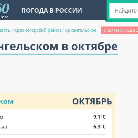
ПОГОДА В РОССИИ
ласть
/
Красногорский район
/
Архангельское
ИСКАЛИ ГОРОД В 
нгельском в октябре
ОКТЯБРЬ
ском
м:
9.1°C
чью:
6.3°C