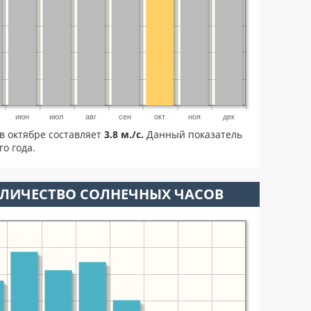
июн
июл
авг
сен
окт
ноя
дек
в октябре составляет
3.8 м./с.
Данный показатель
о года.
ОЛИЧЕСТВО СОЛНЕЧНЫХ ЧАСОВ