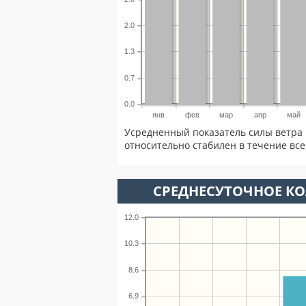
2.0
1.3
0.7
0.0
янв
фев
мар
апр
май
Усредненный показатель силы ветра 
относительно стабилен в течение всег
СРЕДНЕСУТОЧНОЕ К
12.0
10.3
8.6
6.9