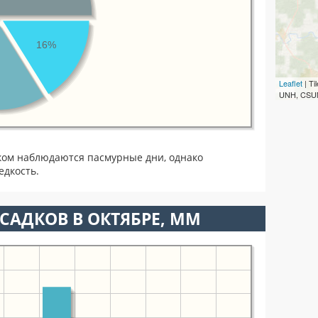
16%
Leaflet
| T
UNH, CSUM
ком наблюдаются пасмурные дни, однако
едкость.
САДКОВ В ОКТЯБРЕ, ММ