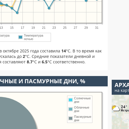
13
15
17
19
21
23
25
27
29
31
ратура
Температура
м
ночью
в октябре 2025 года составила
14
°С. В то время как
скалась до
2
°C. Средние показатели дневной и
я составляют
8.7
°С и
6.5
°С соответственно.
ЧНЫЕ И ПАСМУРНЫЕ ДНИ, %
АРХ
на кар
Солнечные
дни
Облачные
дни
Пасмурные
дни