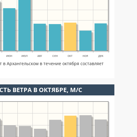
июн
июл
авг
сен
окт
ноя
дек
т в Архангельском в течение октября составляет
ТЬ ВЕТРА В ОКТЯБРЕ, М/С