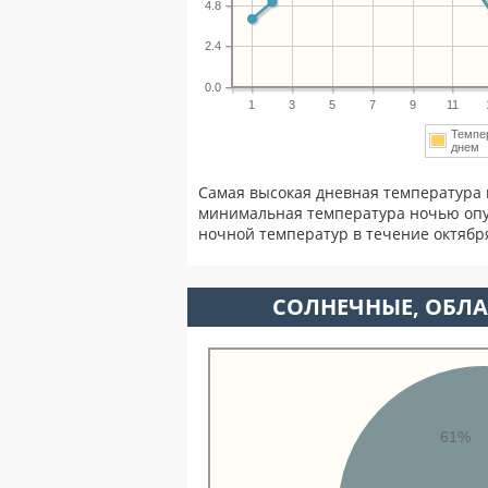
4.8
2.4
0.0
1
3
5
7
9
11
Темпе
дне
Самая высокая дневная температура 
минимальная температура ночью опу
ночной температур в течение октябр
CОЛНЕЧНЫЕ, ОБЛА
61%