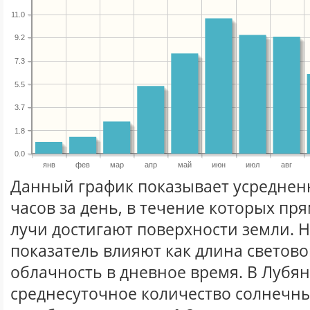
11.0
9.2
7.3
5.5
3.7
1.8
0.0
янв
фев
мар
апр
май
июн
июл
авг
Данный график показывает усреднен
часов за день, в течение которых п
лучи достигают поверхности земли. 
показатель влияют как длина световог
облачность в дневное время. В Лубя
среднесуточное количество солнечны