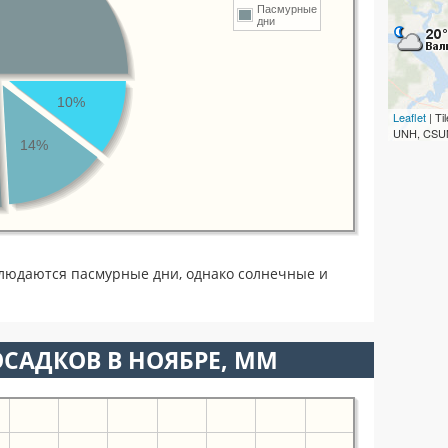
Пасмурные
дни
10%
Leaflet
| T
UNH, CSUM
14%
людаются пасмурные дни, однако солнечные и
САДКОВ В НОЯБРЕ, ММ