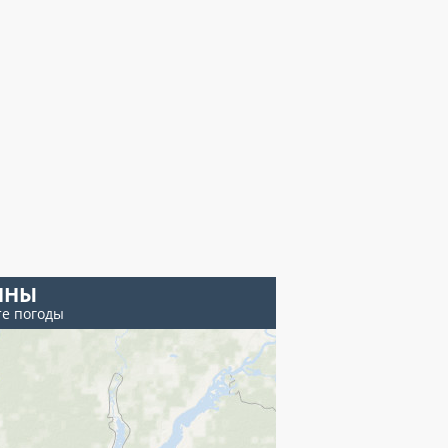
ЯНЫ
те погоды