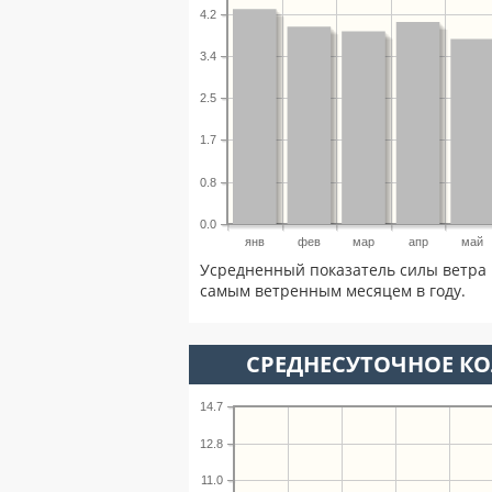
4.2
3.4
2.5
1.7
0.8
0.0
янв
фев
мар
апр
май
Усредненный показатель силы ветра 
самым ветренным месяцем в году.
СРЕДНЕСУТОЧНОЕ К
14.7
12.8
11.0