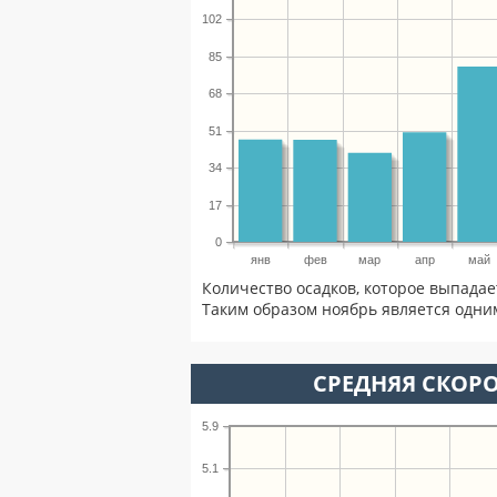
102
85
68
51
34
17
0
янв
фев
мар
апр
май
Количество осадков, которое выпадае
Таким образом ноябрь является одним
СРЕДНЯЯ СКОРО
5.9
5.1