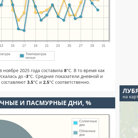
13
15
17
19
21
23
25
27
29
31
ратура
Температура
м
ночью
в ноябре 2025 года составила
8
°С. В то время как
скалась до
-3
°C. Средние показатели дневной и
я составляют
3.5
°С и
2.5
°С соответственно.
ЛУБ
на кар
ЧНЫЕ И ПАСМУРНЫЕ ДНИ, %
Солнечные
дни
Облачные
дни