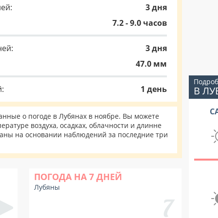
ей:
3 дня
7.2 - 9.0 часов
ней:
3 дня
47.0 мм
Подроб
:
1 день
В ЛУ
С
нные о погоде в Лубянах в ноябре. Вы можете
ературе воздуха, осадках, облачности и длинне
таны на основании наблюдений за последние три
ПОГОДА НА 7 ДНЕЙ
Лубяны