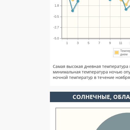
1.8
-0.5
-2.7
-5.0
1
3
5
7
9
11
Темпе
дне
Самая высокая дневная температура 
минимальная температура ночью опу
ночной температур в течение ноябр
CОЛНЕЧНЫЕ, ОБЛА