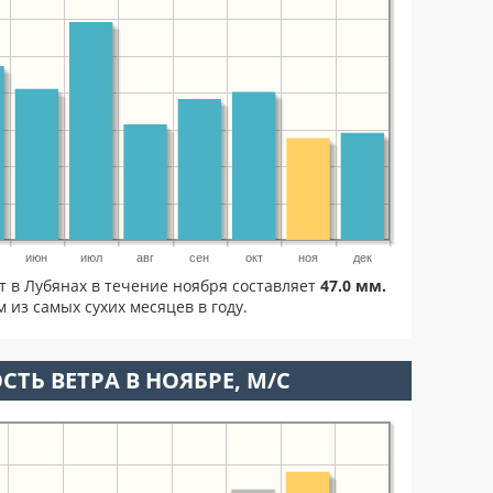
июн
июл
авг
сен
окт
ноя
дек
т в Лубянах в течение ноября составляет
47.0 мм.
 из самых сухих месяцев в году.
СТЬ ВЕТРА В НОЯБРЕ, М/С