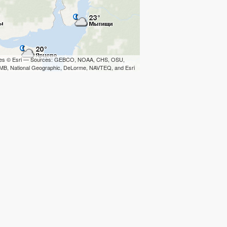
iles © Esri — Sources: GEBCO, NOAA, CHS, OSU,
B, National Geographic, DeLorme, NAVTEQ, and Esri