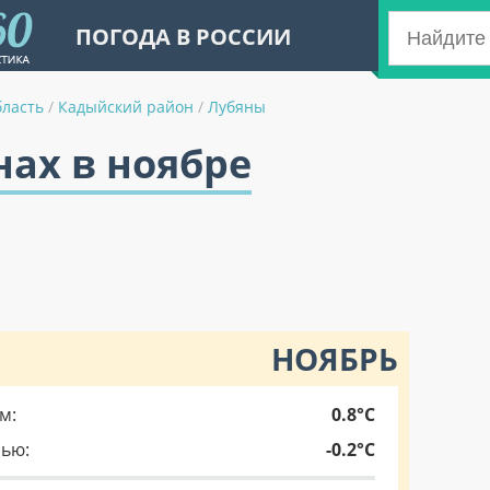
ПОГОДА В РОССИИ
бласть
/
Кадыйский район
/
Лубяны
нах в ноябре
НОЯБРЬ
м:
0.8°C
чью:
-0.2°C