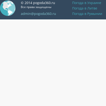
© 2014 pogoda360.ru
Погода в Украине
Все права защищены
Погода в Литве
admin@pogoda360.ru
Погода в Румынии