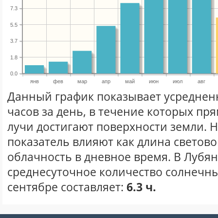
7.3
5.5
3.7
1.8
0.0
янв
фев
мар
апр
май
июн
июл
авг
Данный график показывает усреднен
часов за день, в течение которых п
лучи достигают поверхности земли. 
показатель влияют как длина световог
облачность в дневное время. В Лубя
среднесуточное количество солнечны
сентябре составляет:
6.3 ч.