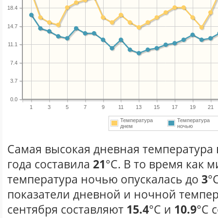
18.4
14.7
11.1
7.4
3.7
0.0
1
3
5
7
9
11
13
15
17
19
21
Температура
Температура
днем
ночью
Самая высокая дневная температура 
года составила
21
°С. В то время как
температура ночью опускалась до
3
°
показатели дневной и ночной темпер
сентября составляют
15.4
°С и
10.9
°С 