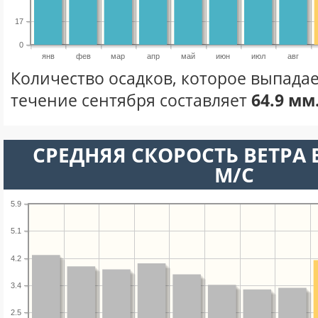
17
0
янв
фев
мар
апр
май
июн
июл
авг
Количество осадков, которое выпадае
течение сентября составляет
64.9 мм
СРЕДНЯЯ СКОРОСТЬ ВЕТРА В
М/С
5.9
5.1
4.2
3.4
2.5