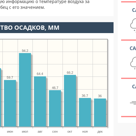
ую информацию о температуре воздуха за
бец с его значением.
С
ТВО ОСАДКОВ, ММ
С
94.2
66.2
64.4
59.7
С
46.7
36.7
36
июн
июл
авг
сен
окт
ноя
дек