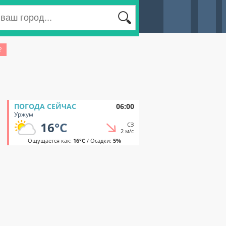
?
ПОГОДА СЕЙЧАС
06:00
Уржум
16
°C
СЗ
2 м/с
Ощущается как:
16°C
/ Осадки:
5%