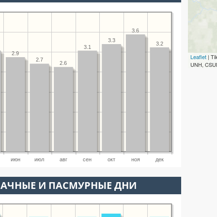
3.6
3.3
3.2
3.1
2.9
Leaflet
| T
2.7
2.6
UNH, CSUM
июн
июл
авг
сен
окт
ноя
дек
ЛАЧНЫЕ И ПАСМУРНЫЕ ДНИ