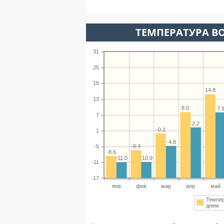
ТЕМПЕРАТУРА ВО
31
25
19
14.8
13
8.0
7.
7
2.2
-0.1
1
-4.8
-6.4
-5
-8.6
-10.9
-11.0
-11
-17
янв
фев
мар
апр
май
Темпе
днем