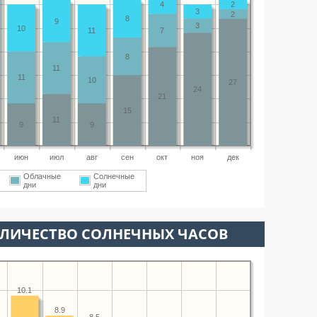
4
2
3
2
8
9
3
10
11
7
8
11
11
10
27
24
21
15
11
9
9
июн
июл
авг
сен
окт
ноя
дек
Облачные
Солнечные
дни
дни
ОЛИЧЕСТВО СОЛНЕЧНЫХ ЧАСОВ
10.1
8.9
8.5