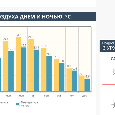
ЗДУХА ДНЕМ И НОЧЬЮ, °C
23.2
21.7
20.3
Подроб
15.5
В УР
15.0
13.9
12.7
9.0
9
7.0
С
3.8
0.0
-1.6
-5.8
-7.6
июн
июл
авг
сен
окт
ноя
дек
ратура
Температура
ночью