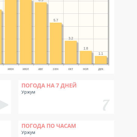
5.7
3.2
1.8
1.1
июн
июл
авг
сен
окт
ноя
дек
ПОГОДА НА 7 ДНЕЙ
Уржум
ПОГОДА ПО ЧАСАМ
Уржум