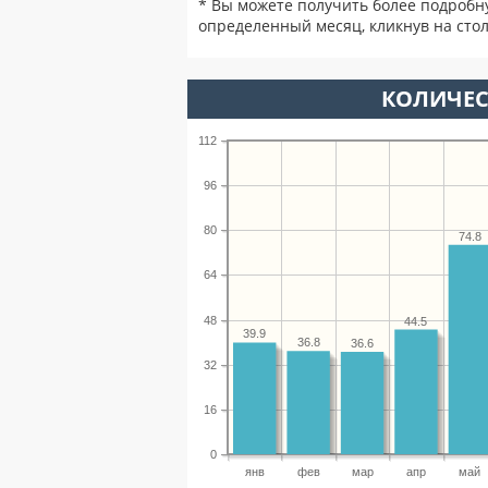
* Вы можете получить более подробн
определенный месяц, кликнув на стол
КОЛИЧЕС
112
96
80
74.8
64
48
44.5
39.9
36.8
36.6
32
16
0
янв
фев
мар
апр
май