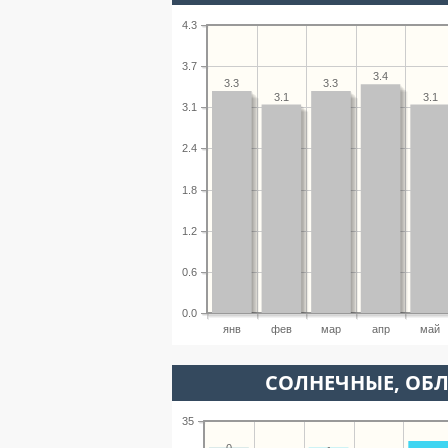
4.3
3.7
3.4
3.3
3.3
3.1
3.1
3.1
2.4
1.8
1.2
0.6
0.0
янв
фев
мар
апр
май
CОЛНЕЧНЫЕ, ОБ
35
0