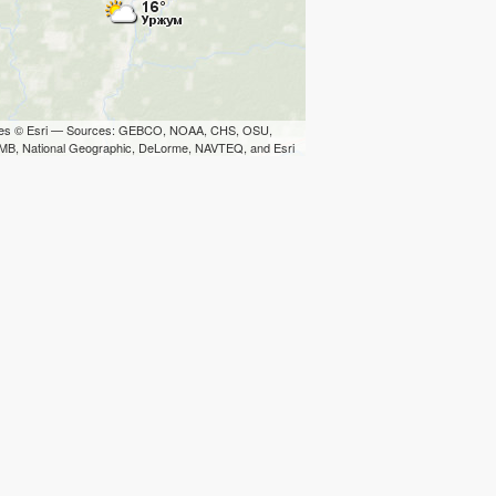
iles © Esri — Sources: GEBCO, NOAA, CHS, OSU,
B, National Geographic, DeLorme, NAVTEQ, and Esri