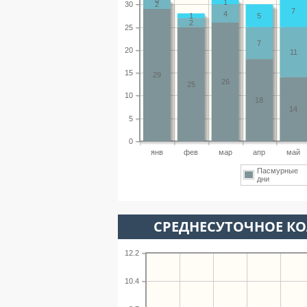
1
30
2
7
4
1
5
2
25
7
20
11
15
29
26
25
10
18
14
5
0
янв
фев
мар
апр
май
Пасмурные
дни
СРЕДНЕСУТОЧНОЕ К
12.2
10.4