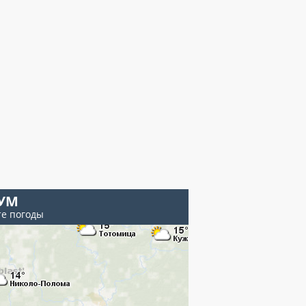
УМ
те погоды