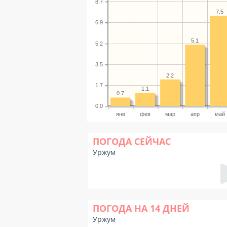
8.7
7.5
6.9
5.1
5.2
3.5
2.2
1.7
1.1
0.7
0.0
янв
фев
мар
апр
май
ПОГОДА СЕЙЧАС
Уржум
ПОГОДА НА 14 ДНЕЙ
Уржум