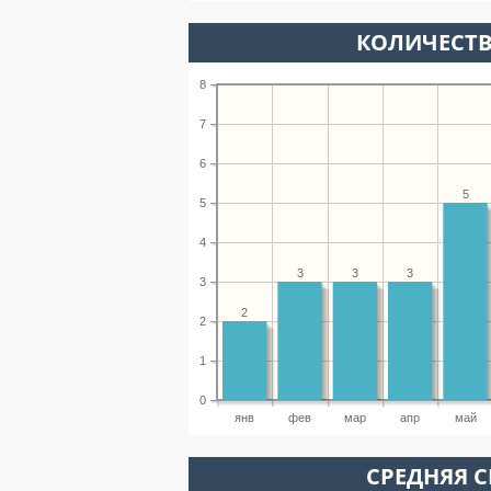
КОЛИЧЕСТВ
8
7
6
5
5
4
3
3
3
3
2
2
1
0
янв
фев
мар
апр
май
СРЕДНЯЯ С