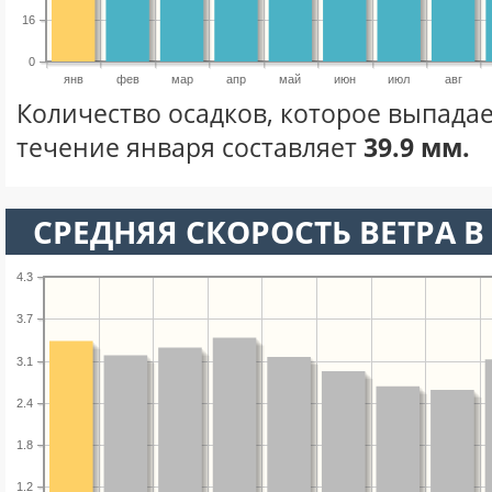
16
0
янв
фев
мар
апр
май
июн
июл
авг
Количество осадков, которое выпадае
течение января составляет
39.9 мм.
СРЕДНЯЯ СКОРОСТЬ ВЕТРА В 
4.3
3.7
3.1
2.4
1.8
1.2