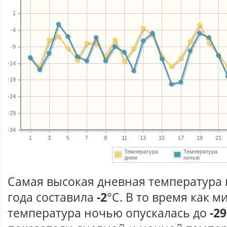
1
-4
-9
-14
-19
-24
-29
-34
1
3
5
7
9
11
13
15
17
19
21
Температура
Температура
днем
ночью
Самая высокая дневная температура 
года составила
-2
°С. В то время как 
температура ночью опускалась до
-29