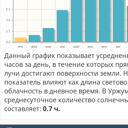
5.2
3.5
1.7
0.0
янв
фев
мар
апр
май
июн
июл
авг
Данный график показывает усреднен
часов за день, в течение которых п
лучи достигают поверхности земли. 
показатель влияют как длина световог
облачность в дневное время. В Уржу
среднесуточное количество солнечны
составляет:
0.7 ч.