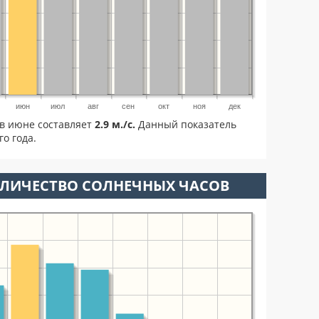
июн
июл
авг
сен
окт
ноя
дек
в июне составляет
2.9 м./с.
Данный показатель
о года.
ОЛИЧЕСТВО СОЛНЕЧНЫХ ЧАСОВ