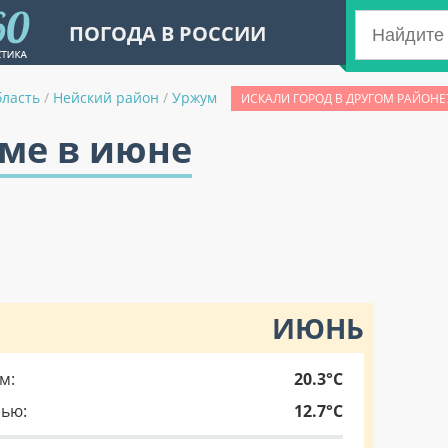
ПОГОДА В РОССИИ
бласть
/
Нейский район
/
Уржум
ИСКАЛИ ГОРОД В ДРУГОМ РАЙОНЕ
уме в июне
ИЮНЬ
м:
20.3°C
чью:
12.7°C