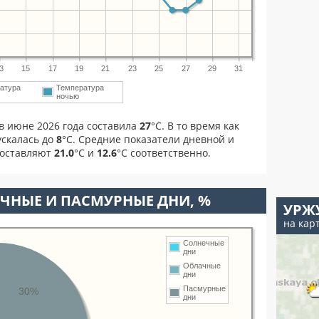
3
15
17
19
21
23
25
27
29
31
атура
Температура
ночью
в июне 2026 года составила
27
°С. В то время как
скалась до
8
°C. Средние показатели дневной и
составляют
21.0
°С и
12.6
°С соответственно.
ЧНЫЕ И ПАСМУРНЫЕ ДНИ, %
УРЖ
на кар
Солнечные
дни
Облачные
дни
Пасмурные
30%
дни