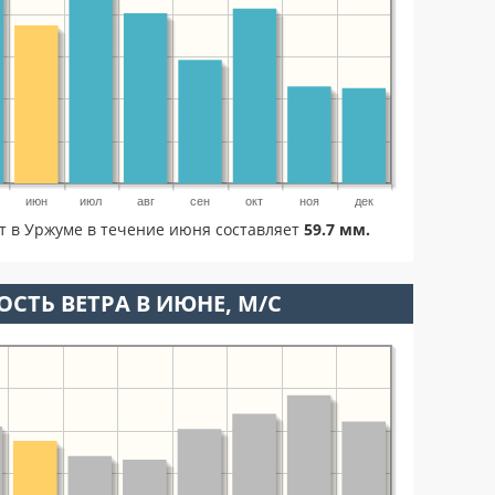
июн
июл
авг
сен
окт
ноя
дек
ет в Уржуме в течение июня составляет
59.7 мм.
ОСТЬ ВЕТРА В ИЮНЕ, М/С