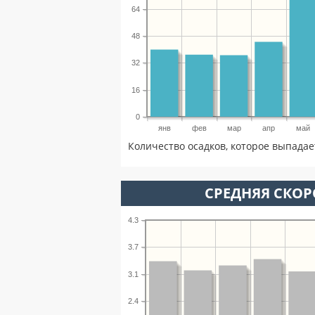
64
48
32
16
0
янв
фев
мар
апр
май
Количество осадков, которое выпада
СРЕДНЯЯ СКОР
4.3
3.7
3.1
2.4