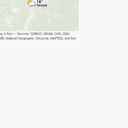
iles © Esri — Sources: GEBCO, NOAA, CHS, OSU,
B, National Geographic, DeLorme, NAVTEQ, and Esri