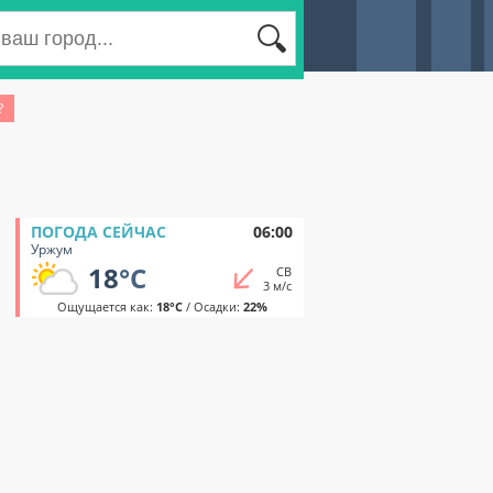
?
ПОГОДА СЕЙЧАС
06:00
Уржум
18
°C
СВ
3 м/с
Ощущается как:
18°C
/ Осадки:
22%