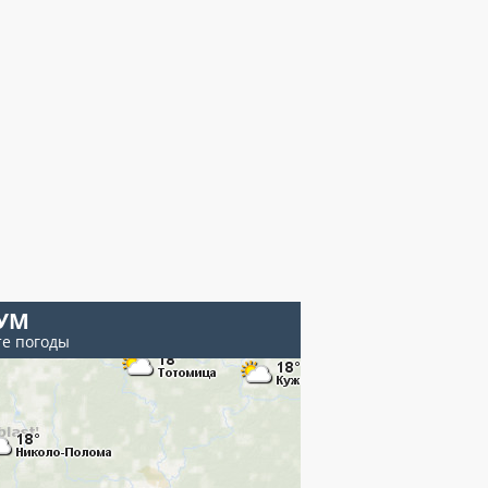
УМ
те погоды