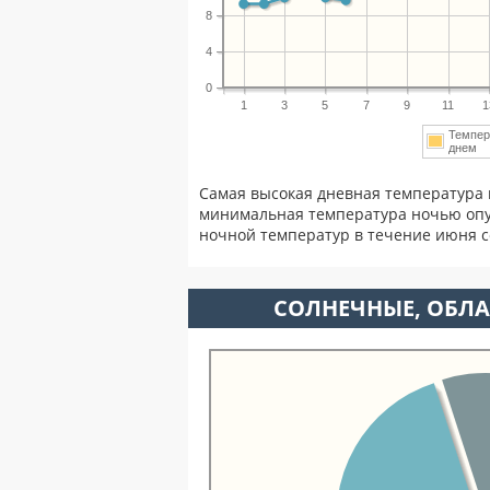
8
4
0
1
3
5
7
9
11
1
Темпер
днем
Самая высокая дневная температура 
минимальная температура ночью опу
ночной температур в течение июня 
CОЛНЕЧНЫЕ, ОБЛА