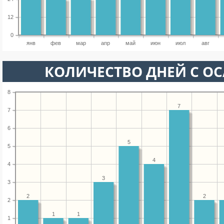
12
0
янв
фев
мар
апр
май
июн
июл
авг
КОЛИЧЕСТВО ДНЕЙ С О
8
7
7
6
5
5
4
4
3
3
2
2
2
1
1
1