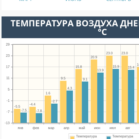
ТЕМПЕРАТУРА ВОЗДУХА ДНЕ
°C
29
23.0
23.0
23
20.9
1
15.9
15.8
17
15.4
13.9
11
9.5
9.1
4.3
5
1.6
-1
-2.7
-4.4
-5.5
-7.5
-7.8
-7
-13
янв
фев
мар
апр
май
июн
июл
авг
Температура
Температура