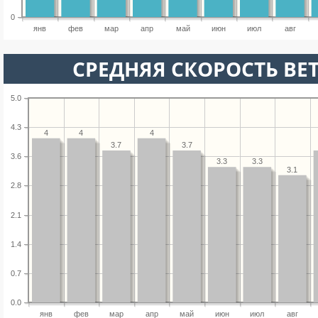
0
янв
фев
мар
апр
май
июн
июл
авг
СРЕДНЯЯ СКОРОСТЬ ВЕТ
5.0
4.3
4
4
4
3.7
3.7
3.6
3.3
3.3
3.1
2.8
2.1
1.4
0.7
0.0
янв
фев
мар
апр
май
июн
июл
авг