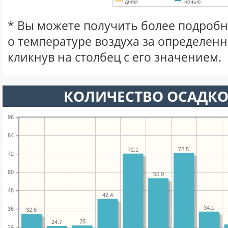
днем
ночью
* Вы можете получить более подро
о температуре воздуха за определен
кликнув на столбец с его значением.
КОЛИЧЕСТВО ОСАДКО
96
84
72.5
72.1
72
60
55.9
48
42.4
34.1
36
32.6
25
24.7
24