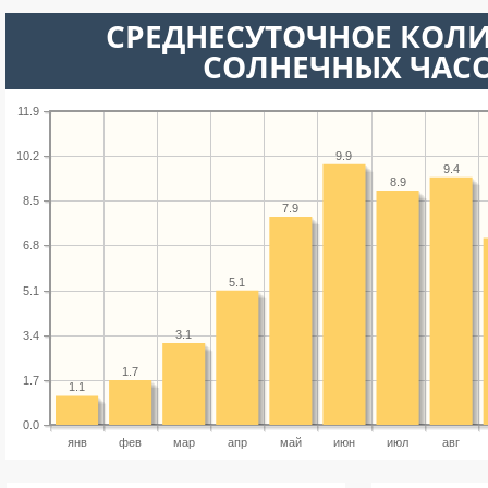
СРЕДНЕСУТОЧНОЕ КОЛ
СОЛНЕЧНЫХ ЧАС
11.9
9.9
10.2
9.4
8.9
8.5
7.9
6.8
5.1
5.1
3.1
3.4
1.7
1.7
1.1
0.0
янв
фев
мар
апр
май
июн
июл
авг