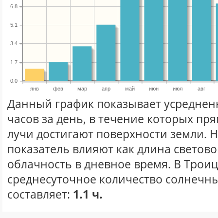
6.8
5.1
3.4
1.7
0.0
янв
фев
мар
апр
май
июн
июл
авг
Данный график показывает усреднен
часов за день, в течение которых п
лучи достигают поверхности земли. 
показатель влияют как длина световог
облачность в дневное время. В Трои
среднесуточное количество солнечны
составляет:
1.1 ч.