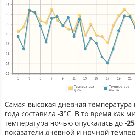
-1
-5
-9
-13
-17
-21
-25
-29
1
3
5
7
9
11
13
15
17
19
21
Температура
Температура
днем
ночью
Самая высокая дневная температура 
года составила
-3
°С. В то время как 
температура ночью опускалась до
-25
показатели дневной и ночной темпер