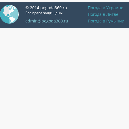
© 2014 pogoda360.ru
Погода в Украине
Все права защищены
Погода в Литве
admin@pogoda360.ru
Погода в Румынии