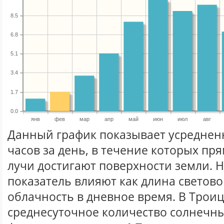
8.5
6.8
5.1
3.4
1.7
0.0
янв
фев
мар
апр
май
июн
июл
авг
Данный график показывает усреднен
часов за день, в течение которых п
лучи достигают поверхности земли. 
показатель влияют как длина световог
облачность в дневное время. В Трои
среднесуточное количество солнечны