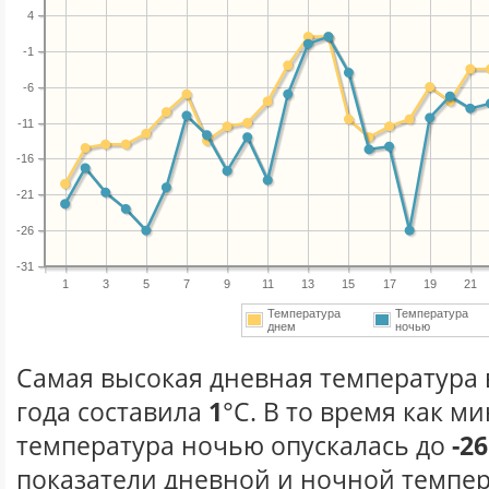
4
-1
-6
-11
-16
-21
-26
-31
1
3
5
7
9
11
13
15
17
19
21
Температура
Температура
днем
ночью
Самая высокая дневная температура 
года составила
1
°С. В то время как 
температура ночью опускалась до
-26
показатели дневной и ночной темпер