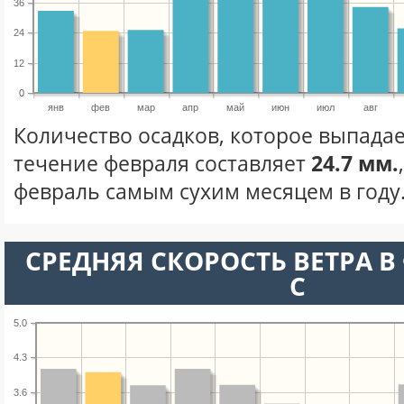
36
24
12
0
янв
фев
мар
апр
май
июн
июл
авг
Количество осадков, которое выпадае
течение февраля составляет
24.7 мм.
февраль самым сухим месяцем в году
СРЕДНЯЯ СКОРОСТЬ ВЕТРА В 
С
5.0
4.3
3.6