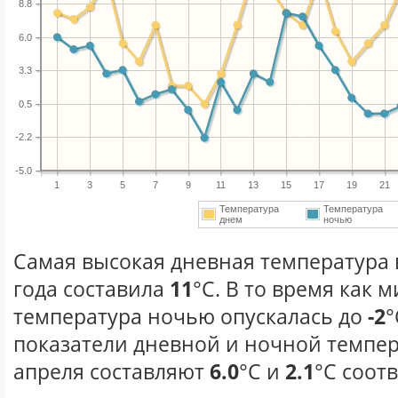
8.8
6.0
3.3
0.5
-2.2
-5.0
1
3
5
7
9
11
13
15
17
19
21
Температура
Температура
днем
ночью
Самая высокая дневная температура 
года составила
11
°С. В то время как
температура ночью опускалась до
-2
°
показатели дневной и ночной темпер
апреля составляют
6.0
°С и
2.1
°С соот