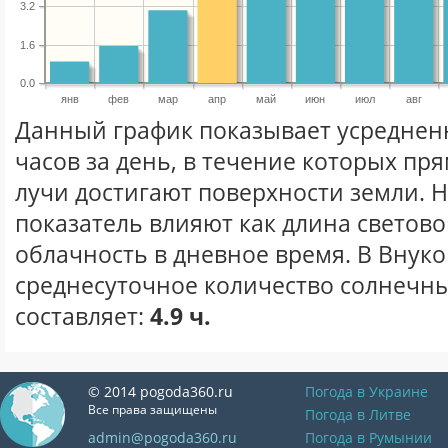
3.2
1.6
0.0
янв
фев
мар
апр
май
июн
июл
авг
Данный график показывает усреднен
часов за день, в течение которых п
лучи достигают поверхности земли. 
показатель влияют как длина световог
облачность в дневное время. В Внук
среднесуточное количество солнечны
составляет:
4.9 ч.
© 2014 pogoda360.ru
Погода в Украине
Все права защищены
Погода в Литве
admin@pogoda360.ru
Погода в Румынии