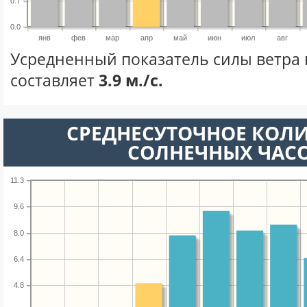
0.7
0.0
янв
фев
мар
апр
май
июн
июл
авг
Усредненный показатель силы ветра 
составляет
3.9 м./с.
СРЕДНЕСУТОЧНОЕ КОЛ
СОЛНЕЧНЫХ ЧАС
11.3
9.6
8.0
6.4
4.8