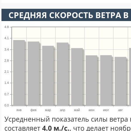
СРЕДНЯЯ СКОРОСТЬ ВЕТРА В 
4.8
4.1
3.4
2.8
2.1
1.4
0.7
0.0
янв
фев
мар
апр
май
июн
июл
авг
Усредненный показатель силы ветра 
составляет
4.0 м./с.
, что делает нояб