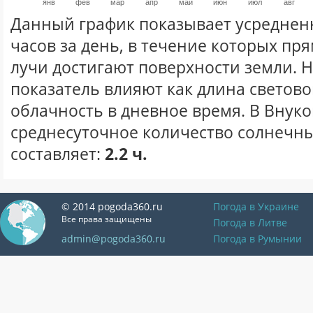
янв
фев
мар
апр
май
июн
июл
авг
Данный график показывает усреднен
часов за день, в течение которых п
лучи достигают поверхности земли. 
показатель влияют как длина световог
облачность в дневное время. В Внук
среднесуточное количество солнечны
составляет:
2.2 ч.
© 2014 pogoda360.ru
Погода в Украине
Все права защищены
Погода в Литве
admin@pogoda360.ru
Погода в Румынии