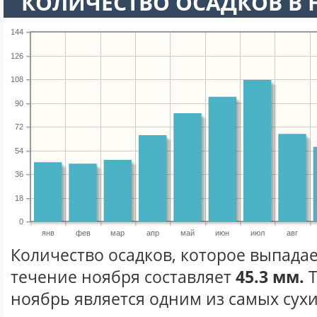
КОЛИЧЕСТВО ОСАДКОВ В 
144
126
108
90
72
54
36
18
0
янв
фев
мар
апр
май
июн
июл
авг
Количество осадков, которое выпадае
течение ноября составляет
45.3 мм.
Т
ноябрь является одним из самых сухи