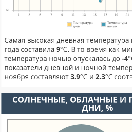
-6.0
1
3
5
7
9
11
13
15
17
19
21
Температура
Температура
днем
ночью
Самая высокая дневная температура 
года составила
9
°С. В то время как 
температура ночью опускалась до
-4
°
показатели дневной и ночной темпер
ноября составляют
3.9
°С и
2.3
°С соот
CОЛНЕЧНЫЕ, ОБЛАЧНЫЕ И
ДНИ, %