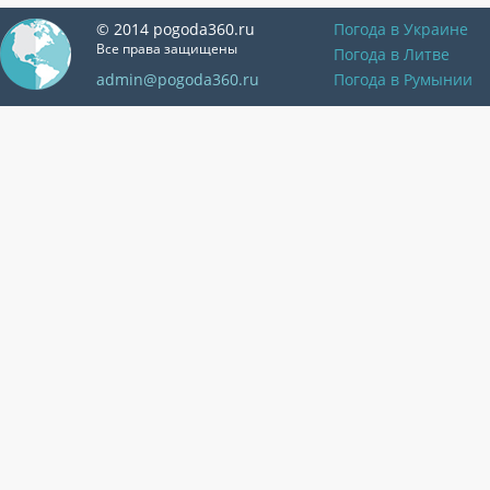
© 2014 pogoda360.ru
Погода в Украине
Все права защищены
Погода в Литве
admin@pogoda360.ru
Погода в Румынии