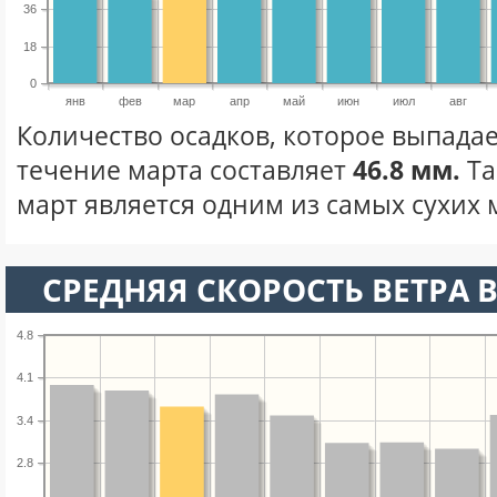
36
18
0
янв
фев
мар
апр
май
июн
июл
авг
Количество осадков, которое выпадае
течение марта составляет
46.8 мм.
Та
март является одним из самых сухих м
СРЕДНЯЯ СКОРОСТЬ ВЕТРА В
4.8
4.1
3.4
2.8