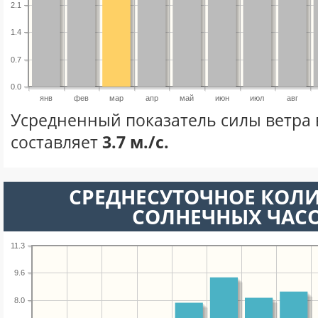
2.1
1.4
0.7
0.0
янв
фев
мар
апр
май
июн
июл
авг
Усредненный показатель силы ветра 
составляет
3.7 м./с.
СРЕДНЕСУТОЧНОЕ КОЛ
СОЛНЕЧНЫХ ЧАС
11.3
9.6
8.0