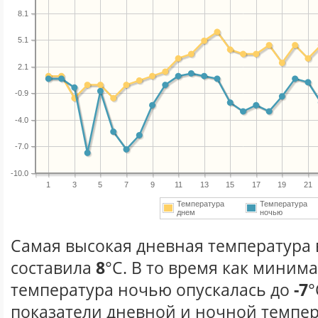
8.1
5.1
2.1
-0.9
-4.0
-7.0
-10.0
1
3
5
7
9
11
13
15
17
19
21
Температура
Температура
днем
ночью
Самая высокая дневная температура в
составила
8
°С. В то время как миним
температура ночью опускалась до
-7
°
показатели дневной и ночной темпер