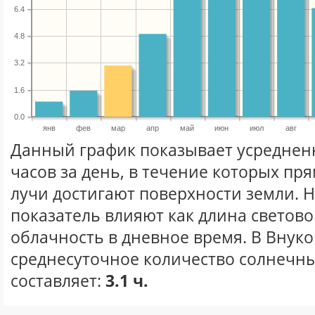
6.4
4.8
3.2
1.6
0.0
янв
фев
мар
апр
май
июн
июл
авг
Данный график показывает усреднен
часов за день, в течение которых п
лучи достигают поверхности земли. 
показатель влияют как длина световог
облачность в дневное время. В Внук
среднесуточное количество солнечны
составляет:
3.1 ч.