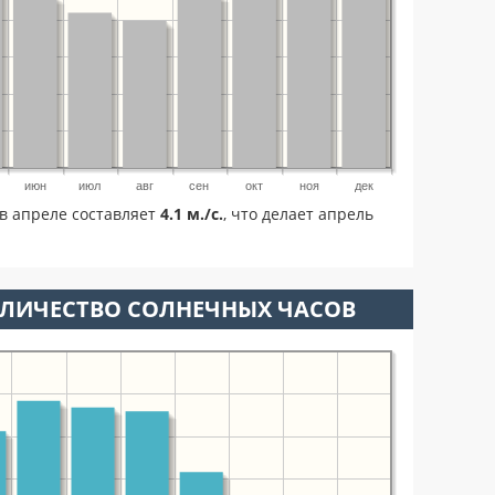
июн
июл
авг
сен
окт
ноя
дек
в апреле составляет
4.1 м./с.
, что делает апрель
ОЛИЧЕСТВО СОЛНЕЧНЫХ ЧАСОВ