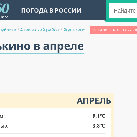
ПОГОДА В РОССИИ
публика
/
Аликовский район
/
Ягунькино
ИСКАЛИ ГОРОД В ДРУГО
ькино в апреле
АПРЕЛЬ
м:
9.1°C
чью:
3.8°C