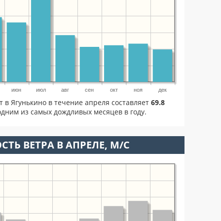
июн
июл
авг
сен
окт
ноя
дек
т в Ягунькино в течение апреля составляет
69.8
дним из самых дождливых месяцев в году.
СТЬ ВЕТРА В АПРЕЛЕ, М/С