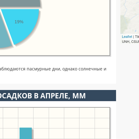
19%
Leaflet
| T
UNH, CSUM
аблюдаются пасмурные дни, однако солнечные и
САДКОВ В АПРЕЛЕ, ММ