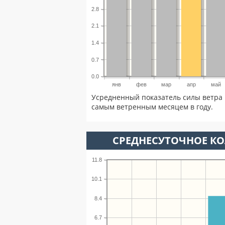
2.8
2.1
1.4
0.7
0.0
янв
фев
мар
апр
май
Усредненный показатель силы ветра 
самым ветренным месяцем в году.
СРЕДНЕСУТОЧНОЕ К
11.8
10.1
8.4
6.7