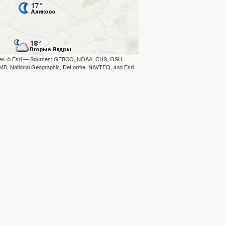
iles © Esri — Sources: GEBCO, NOAA, CHS, OSU,
B, National Geographic, DeLorme, NAVTEQ, and Esri