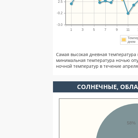
2.5
-0.2
-3.0
1
3
5
7
9
11
Темпе
дне
Самая высокая дневная температура 
минимальная температура ночью опу
ночной температур в течение апрел
CОЛНЕЧНЫЕ, ОБЛА
58%