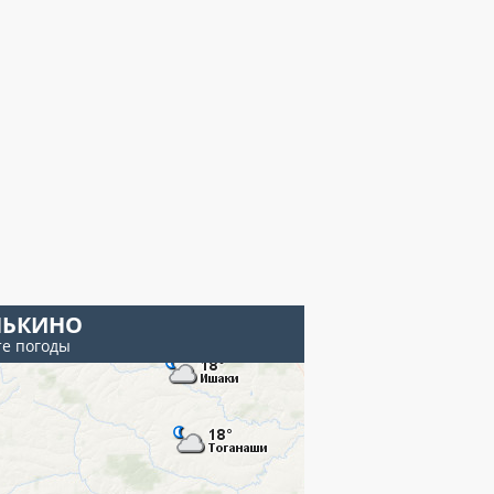
НЬКИНО
те погоды