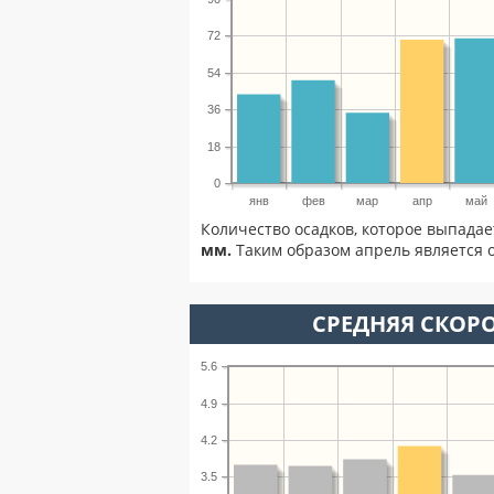
72
54
36
18
0
янв
фев
мар
апр
май
Количество осадков, которое выпадае
мм.
Таким образом апрель является о
СРЕДНЯЯ СКОРО
5.6
4.9
4.2
3.5