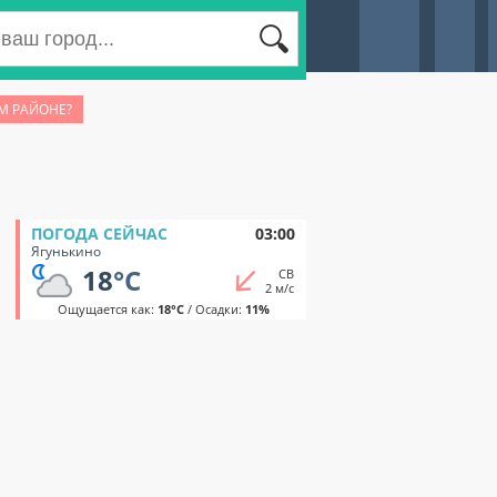
М РАЙОНЕ?
ПОГОДА СЕЙЧАС
03:00
Ягунькино
18
°C
СВ
2 м/с
Ощущается как:
18°C
/ Осадки:
11%