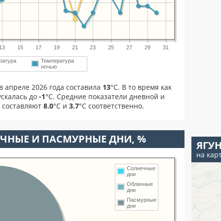
13
15
17
19
21
23
25
27
29
31
ратура
Температура
м
ночью
в апреле 2026 года составила
13
°С. В то время как
скалась до
-1
°C. Средние показатели дневной и
я составляют
8.0
°С и
3.7
°С соответственно.
ЧНЫЕ И ПАСМУРНЫЕ ДНИ, %
ЯГУ
на кар
Солнечные
дни
Облачные
дни
Пасмурные
дни