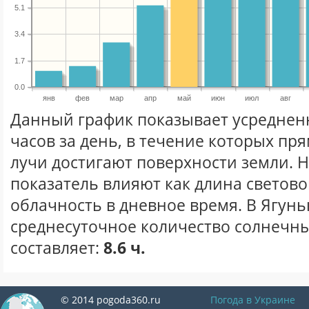
5.1
3.4
1.7
0.0
янв
фев
мар
апр
май
июн
июл
авг
Данный график показывает усреднен
часов за день, в течение которых п
лучи достигают поверхности земли. 
показатель влияют как длина световог
облачность в дневное время. В Ягун
среднесуточное количество солнечны
составляет:
8.6 ч.
© 2014 pogoda360.ru
Погода в Украине