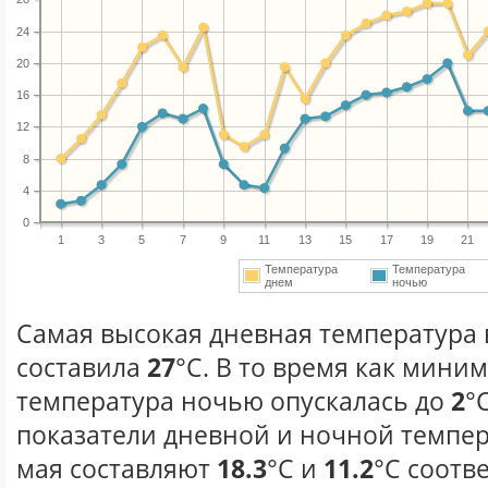
24
20
16
12
8
4
0
1
3
5
7
9
11
13
15
17
19
21
Температура
Температура
днем
ночью
Самая высокая дневная температура в
составила
27
°С. В то время как мини
температура ночью опускалась до
2
°
показатели дневной и ночной темпер
мая составляют
18.3
°С и
11.2
°С соотв