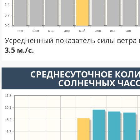
1.4
0.7
0.0
янв
фев
мар
апр
май
июн
июл
авг
Усредненный показатель силы ветра 
3.5 м./с.
СРЕДНЕСУТОЧНОЕ КОЛ
СОЛНЕЧНЫХ ЧАС
11.8
10.1
8.4
6.7