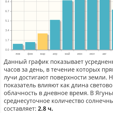
8.4
6.7
5.1
3.4
1.7
0.0
янв
фев
мар
апр
май
июн
июл
авг
Данный график показывает усреднен
часов за день, в течение которых п
лучи достигают поверхности земли. 
показатель влияют как длина световог
облачность в дневное время. В Ягун
среднесуточное количество солнечны
составляет:
2.8 ч.