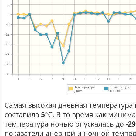
6
0
-6
-12
-18
-24
-30
-36
1
3
5
7
9
11
13
15
17
19
21
Температура
Температура
днем
ночью
Самая высокая дневная температура в
составила
5
°С. В то время как миним
температура ночью опускалась до
-29
показатели дневной и ночной темпер