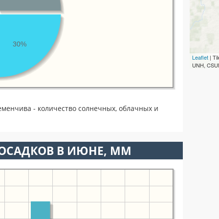
30%
Leaflet
| T
UNH, CSUM
еменчива - количество солнечных, облачных и
ОСАДКОВ В ИЮНЕ, ММ