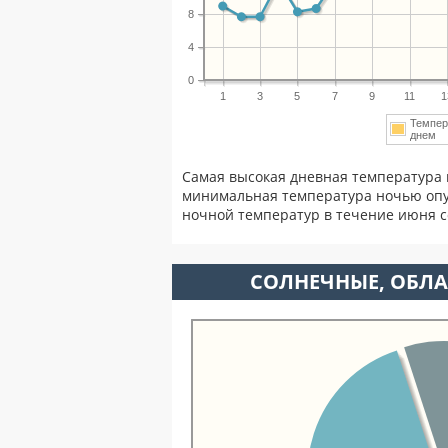
8
4
0
1
3
5
7
9
11
1
Темпер
днем
Самая высокая дневная температура 
минимальная температура ночью опу
ночной температур в течение июня 
CОЛНЕЧНЫЕ, ОБЛА