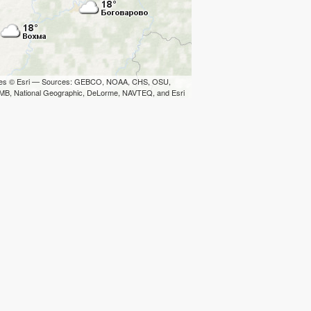
iles © Esri — Sources: GEBCO, NOAA, CHS, OSU,
B, National Geographic, DeLorme, NAVTEQ, and Esri