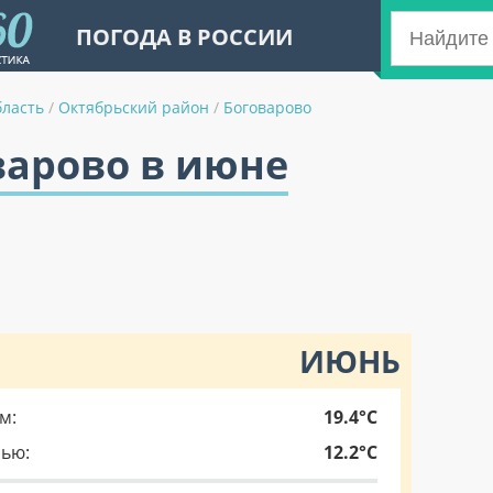
ПОГОДА В РОССИИ
бласть
/
Октябрьский район
/
Боговарово
варово в июне
ИЮНЬ
м:
19.4°C
чью:
12.2°C