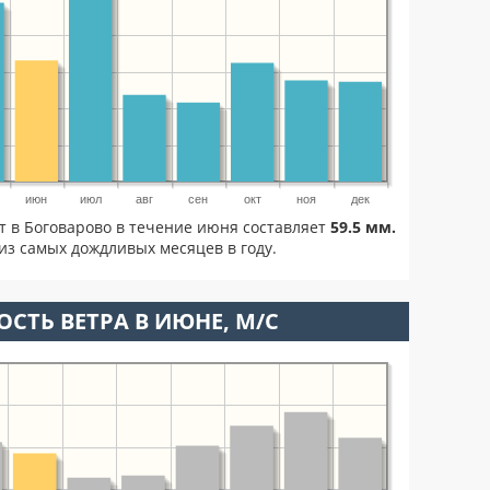
июн
июл
авг
сен
окт
ноя
дек
т в Боговарово в течение июня составляет
59.5 мм.
из самых дождливых месяцев в году.
ОСТЬ ВЕТРА В ИЮНЕ, М/С