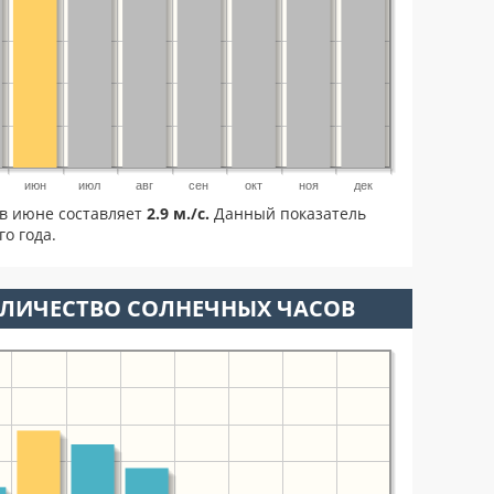
июн
июл
авг
сен
окт
ноя
дек
в июне составляет
2.9 м./с.
Данный показатель
о года.
ОЛИЧЕСТВО СОЛНЕЧНЫХ ЧАСОВ