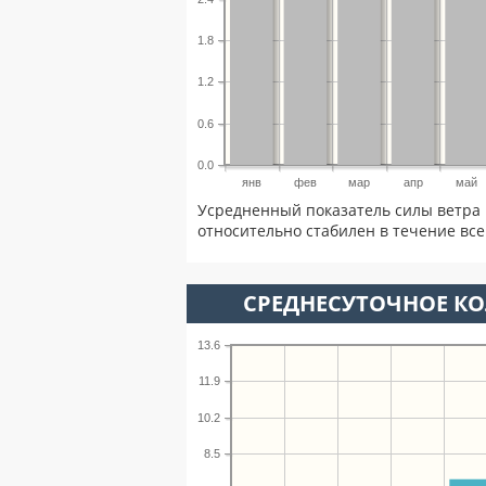
1.8
1.2
0.6
0.0
янв
фев
мар
апр
май
Усредненный показатель силы ветра 
относительно стабилен в течение всег
СРЕДНЕСУТОЧНОЕ К
13.6
11.9
10.2
8.5