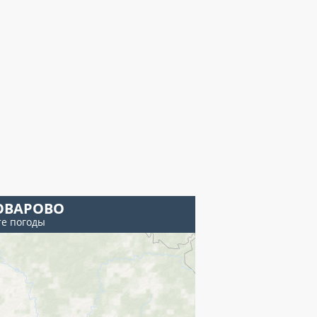
ОВАРОВО
те погоды