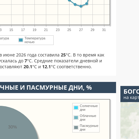
3
15
17
19
21
23
25
27
29
31
атура
Температура
ночью
в июне 2026 года составила
25
°С. В то время как
скалась до
7
°C. Средние показатели дневной и
составляют
20.1
°С и
12.1
°С соответственно.
ЧНЫЕ И ПАСМУРНЫЕ ДНИ, %
БОГ
на кар
Солнечные
дни
Облачные
дни
Пасмурные
30%
дни