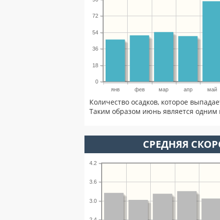
72
54
36
18
0
янв
фев
мар
апр
май
Количество осадков, которое выпадае
Таким образом июнь является одним 
СРЕДНЯЯ СКОР
4.2
3.6
3.0
2.4