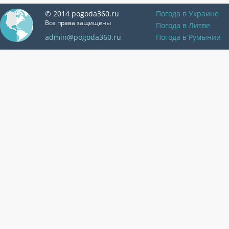
© 2014 pogoda360.ru
Погода в Украине
Все права защищены
Погода в Литве
admin@pogoda360.ru
Погода в Румынии