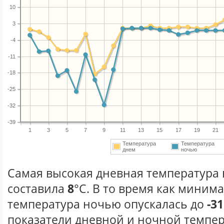
10
3
-4
-11
-18
-25
-32
-39
1
3
5
7
9
11
13
15
17
19
21
Температура
Температура
днем
ночью
Самая высокая дневная температура в
составила
8
°С. В то время как миним
температура ночью опускалась до
-31
показатели дневной и ночной темпер