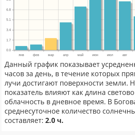
6.8
5.1
3.4
1.7
0.0
янв
фев
мар
апр
май
июн
июл
авг
Данный график показывает усреднен
часов за день, в течение которых п
лучи достигают поверхности земли. 
показатель влияют как длина световог
облачность в дневное время. В Бого
среднесуточное количество солнечны
составляет:
2.0 ч.