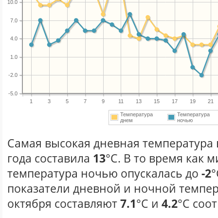
10.0
7.0
4.0
1.0
-2.0
-5.0
1
3
5
7
9
11
13
15
17
19
21
Температура
Температура
днем
ночью
Самая высокая дневная температура 
года составила
13
°С. В то время как
температура ночью опускалась до
-2
°
показатели дневной и ночной темпер
октября составляют
7.1
°С и
4.2
°С соо