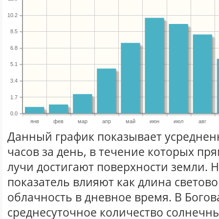
10.2
8.5
6.8
5.1
3.4
1.7
0.0
янв
фев
мар
апр
май
июн
июл
авг
Данный график показывает усреднен
часов за день, в течение которых п
лучи достигают поверхности земли. 
показатель влияют как длина световог
облачность в дневное время. В Бого
среднесуточное количество солнечны