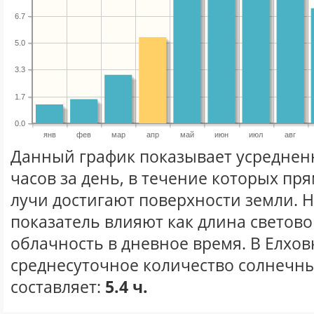
6.7
5.0
3.3
1.7
0.0
янв
фев
мар
апр
май
июн
июл
авг
Данный график показывает усреднен
часов за день, в течение которых п
лучи достигают поверхности земли. 
показатель влияют как длина световог
облачность в дневное время. В Елхов
среднесуточное количество солнечны
составляет:
5.4 ч.