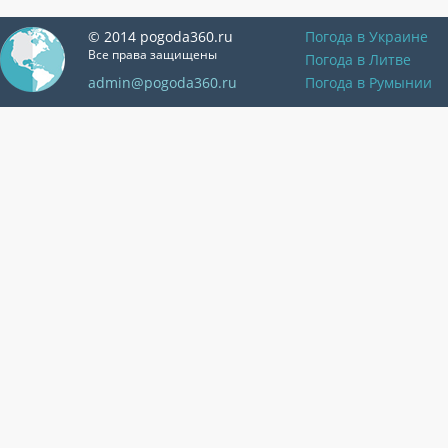
© 2014 pogoda360.ru
Погода в Украине
Все права защищены
Погода в Литве
admin@pogoda360.ru
Погода в Румынии