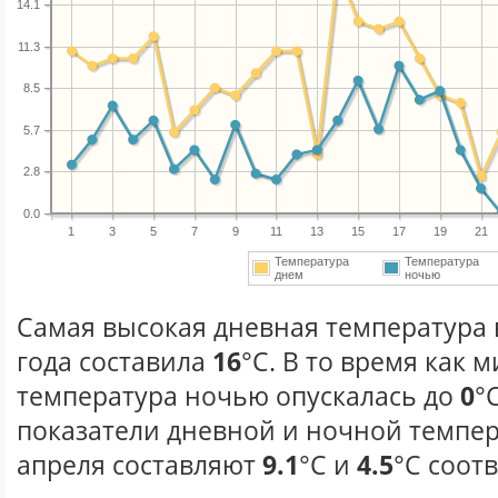
14.1
11.3
8.5
5.7
2.8
0.0
1
3
5
7
9
11
13
15
17
19
21
Температура
Температура
днем
ночью
Самая высокая дневная температура 
года составила
16
°С. В то время как
температура ночью опускалась до
0
°
показатели дневной и ночной темпер
апреля составляют
9.1
°С и
4.5
°С соот