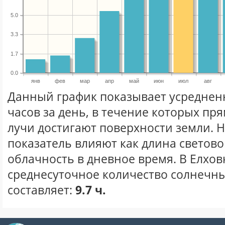
5.0
3.3
1.7
0.0
янв
фев
мар
апр
май
июн
июл
авг
Данный график показывает усреднен
часов за день, в течение которых п
лучи достигают поверхности земли. 
показатель влияют как длина световог
облачность в дневное время. В Елхов
среднесуточное количество солнечны
составляет:
9.7 ч.