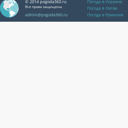
© 2014 pogoda360.ru
Погода в Украине
Все права защищены
Погода в Литве
admin@pogoda360.ru
Погода в Румынии