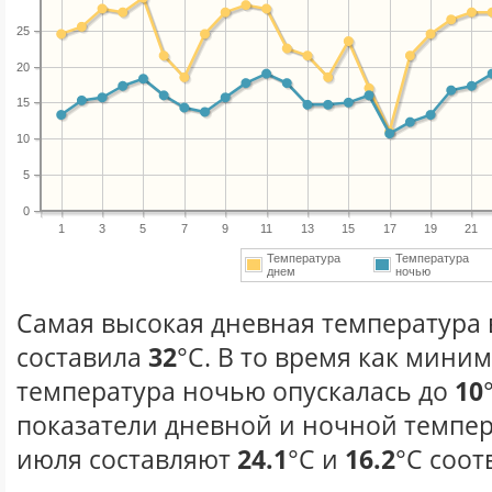
25
20
15
10
5
0
1
3
5
7
9
11
13
15
17
19
21
Температура
Температура
днем
ночью
Самая высокая дневная температура 
составила
32
°С. В то время как мини
температура ночью опускалась до
10
показатели дневной и ночной темпер
июля составляют
24.1
°С и
16.2
°С соот