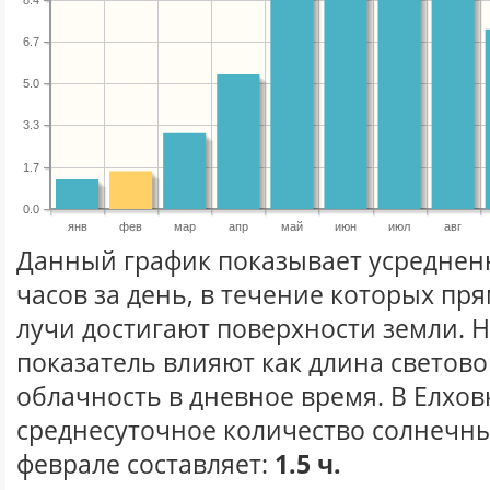
6.7
5.0
3.3
1.7
0.0
янв
фев
мар
апр
май
июн
июл
авг
Данный график показывает усреднен
часов за день, в течение которых п
лучи достигают поверхности земли. 
показатель влияют как длина световог
облачность в дневное время. В Елхов
среднесуточное количество солнечны
феврале составляет:
1.5 ч.