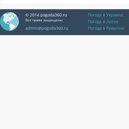
© 2014 pogoda360.ru
Погода в Украине
Все права защищены
Погода в Литве
admin@pogoda360.ru
Погода в Румынии