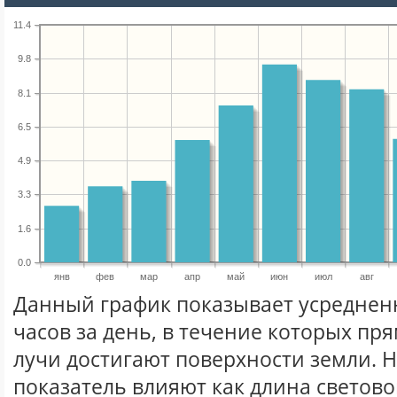
11.4
9.8
8.1
6.5
4.9
3.3
1.6
0.0
янв
фев
мар
апр
май
июн
июл
авг
Данный график показывает усреднен
часов за день, в течение которых п
лучи достигают поверхности земли. 
показатель влияют как длина световог