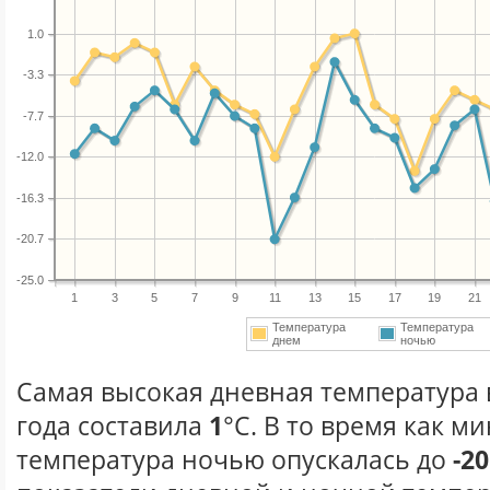
1.0
-3.3
-7.7
-12.0
-16.3
-20.7
-25.0
1
3
5
7
9
11
13
15
17
19
21
Температура
Температура
днем
ночью
Самая высокая дневная температура 
года составила
1
°С. В то время как 
температура ночью опускалась до
-20