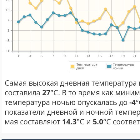
13
7
1
-5
-11
1
3
5
7
9
11
13
15
17
19
21
Температура
Температура
днем
ночью
Самая высокая дневная температура в
составила
27
°С. В то время как мини
температура ночью опускалась до
-4
°
показатели дневной и ночной темпер
мая составляют
14.3
°С и
5.0
°С соотве