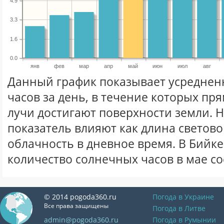
4.9
3.3
1.6
0.0
янв
фев
мар
апр
май
июн
июл
авг
Данный график показывает усреднен
часов за день, в течение которых п
лучи достигают поверхности земли. 
показатель влияют как длина световог
облачность в дневное время. В Бийк
количество солнечных часов в мае со
© 2014 pogoda360.ru
Погода в Украине
Все права защищены
Погода в Литве
admin@pogoda360.ru
Погода в Румынии