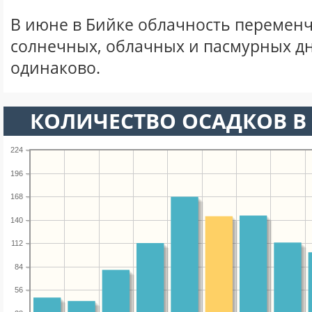
В июне в Бийке облачность переменч
солнечных, облачных и пасмурных д
одинаково.
КОЛИЧЕСТВО ОСАДКОВ В
224
196
168
140
112
84
56