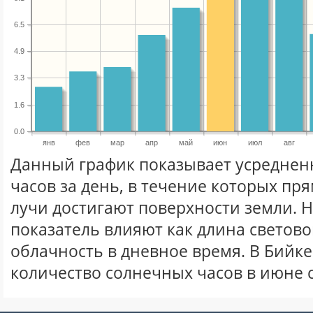
6.5
4.9
3.3
1.6
0.0
янв
фев
мар
апр
май
июн
июл
авг
Данный график показывает усреднен
часов за день, в течение которых п
лучи достигают поверхности земли. 
показатель влияют как длина световог
облачность в дневное время. В Бийк
количество солнечных часов в июне 