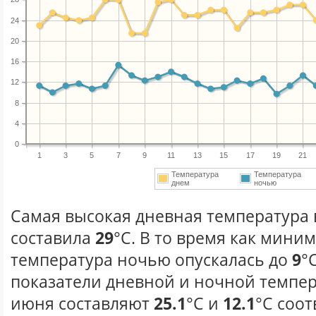
24
20
16
12
8
4
0
1
3
5
7
9
11
13
15
17
19
21
Температура
Температура
днем
ночью
Самая высокая дневная температура 
составила
29
°С. В то время как мини
температура ночью опускалась до
9
°
показатели дневной и ночной темпер
июня составляют
25.1
°С и
12.1
°С соот