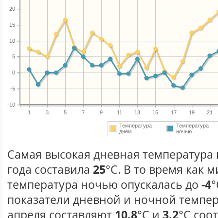
20
15
10
5
0
-5
-10
1
3
5
7
9
11
13
15
17
19
21
Температура
Температура
днем
ночью
Самая высокая дневная температура 
года составила
25
°С. В то время как
температура ночью опускалась до
-4
°
показатели дневной и ночной темпер
апреля составляют
10.8
°С и
3.2
°С соо