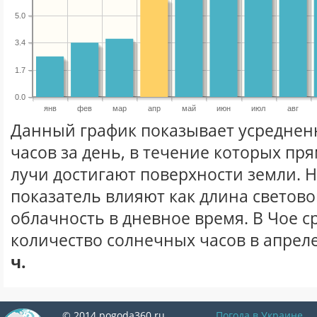
5.0
3.4
1.7
0.0
янв
фев
мар
апр
май
июн
июл
авг
Данный график показывает усреднен
часов за день, в течение которых п
лучи достигают поверхности земли. 
показатель влияют как длина световог
облачность в дневное время. В Чое 
количество солнечных часов в апреле
ч.
© 2014 pogoda360.ru
Погода в Украине