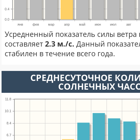
0.4
0.0
янв
фев
мар
апр
май
июн
июл
авг
Усредненный показатель силы ветра 
составляет
2.3 м./с.
Данный показате
стабилен в течение всего года.
СРЕДНЕСУТОЧНОЕ КОЛ
СОЛНЕЧНЫХ ЧАС
11.8
10.1
8.4
6.7