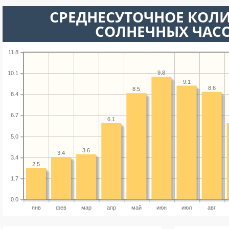
СРЕДНЕСУТОЧНОЕ КОЛ
СОЛНЕЧНЫХ ЧАС
11.8
9.8
10.1
9.1
8.6
8.5
8.4
6.7
6.1
5.0
3.6
3.4
3.4
2.5
1.7
0.0
янв
фев
мар
апр
май
июн
июл
авг