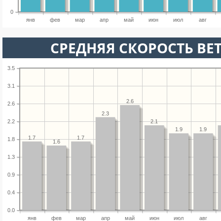
0
янв
фев
мар
апр
май
июн
июл
авг
СРЕДНЯЯ СКОРОСТЬ ВЕТ
3.5
3.1
2.6
2.6
2.3
2.1
2.2
1.9
1.9
1.7
1.7
1.8
1.6
1.3
0.9
0.4
0.0
янв
фев
мар
апр
май
июн
июл
авг