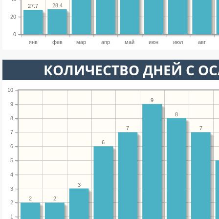
28.4
27.7
20
0
янв
фев
мар
апр
май
июн
июл
авг
КОЛИЧЕСТВО ДНЕЙ С О
10
9
9
8
8
7
7
7
6
6
5
4
3
3
2
2
2
1