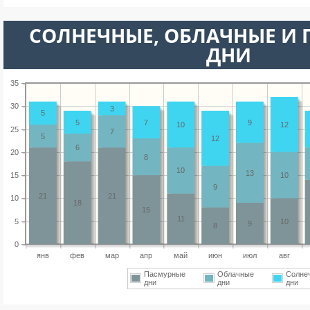
CОЛНЕЧНЫЕ, ОБЛАЧНЫЕ И
ДНИ
35
30
3
5
5
7
9
10
12
25
7
5
12
6
20
8
10
13
15
10
9
21
21
10
18
15
11
5
10
9
8
0
янв
фев
мар
апр
май
июн
июл
авг
Пасмурные
Облачные
Солне
дни
дни
дни