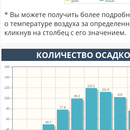
днем
ночью
* Вы можете получить более подро
о температуре воздуха за определен
кликнув на столбец с его значением.
КОЛИЧЕСТВО ОСАДКО
160
140
119.1
120
111.8
102
99.2
100
77.9
80
60
49.7
40