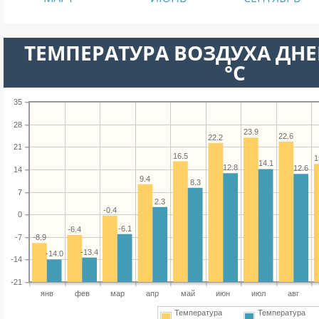
ТЕМПЕРАТУРА ВОЗДУХА ДНЕ
°C
35
28
23.9
22.6
22.2
21
16.5
1
14.1
12.8
12.6
14
9.4
8.3
7
2.3
-0.4
0
-6.1
-6.4
-7
-8.9
-13.4
-14.0
-14
-21
янв
фев
мар
апр
май
июн
июл
авг
Температура
Температура