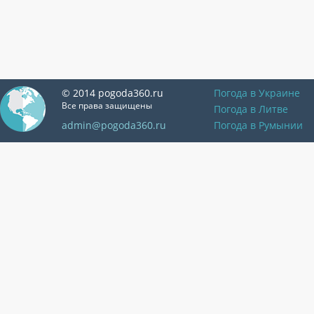
© 2014 pogoda360.ru
Погода в Украине
Все права защищены
Погода в Литве
admin@pogoda360.ru
Погода в Румынии