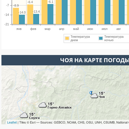
-6.1
-6.4
-7
-8.9
-13.4
-14.0
-14
-21
янв
фев
мар
апр
май
июн
июл
авг
Температура
Температура
днем
ночью
ЧОЯ НА КАРТЕ ПОГОД
Leaflet
| Tiles © Esri — Sources: GEBCO, NOAA, CHS, OSU, UNH, CSUMB, National 