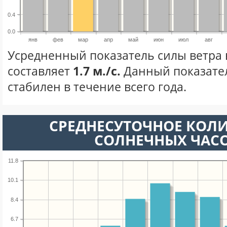
0.4
0.0
янв
фев
мар
апр
май
июн
июл
авг
Усредненный показатель силы ветра 
составляет
1.7 м./с.
Данный показате
стабилен в течение всего года.
СРЕДНЕСУТОЧНОЕ КОЛ
СОЛНЕЧНЫХ ЧАС
11.8
10.1
8.4
6.7