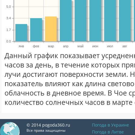
5.0
3.4
1.7
0.0
янв
фев
мар
апр
май
июн
июл
авг
Данный график показывает усреднен
часов за день, в течение которых п
лучи достигают поверхности земли. 
показатель влияют как длина световог
облачность в дневное время. В Чое 
количество солнечных часов в марте 
© 2014 pogoda360.ru
Погода в Украине
Все права защищены
Погода в Литве