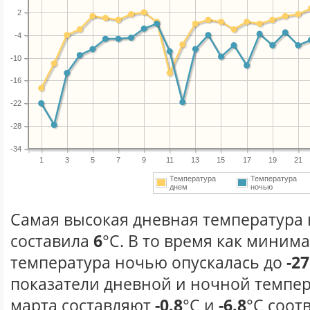
2
-4
-10
-16
-22
-28
-34
1
3
5
7
9
11
13
15
17
19
21
Температура
Температура
днем
ночью
Самая высокая дневная температура в
составила
6
°С. В то время как миним
температура ночью опускалась до
-27
показатели дневной и ночной темпер
марта составляют
-0.8
°С и
-6.8
°С соот