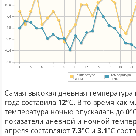
10.0
7.4
4.8
2.2
-0.4
-3.0
1
3
5
7
9
11
13
15
17
19
21
Температура
Температура
днем
ночью
Самая высокая дневная температура 
года составила
12
°С. В то время как
температура ночью опускалась до
0
°
показатели дневной и ночной темпер
апреля составляют
7.3
°С и
3.1
°С соот