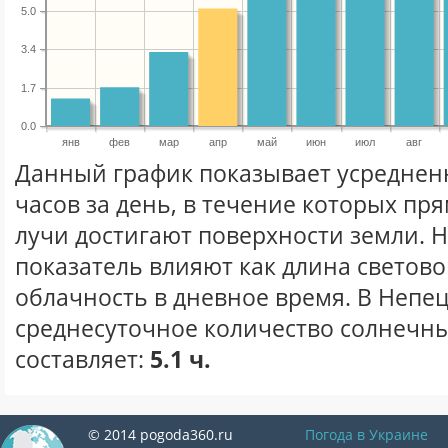
5.0
3.4
1.7
0.0
янв
фев
мар
апр
май
июн
июл
авг
Данный график показывает усреднен
часов за день, в течение которых п
лучи достигают поверхности земли. 
показатель влияют как длина световог
облачность в дневное время. В Непе
среднесуточное количество солнечны
составляет:
5.1 ч.
© 2014 pogoda360.ru
Погода в Украине