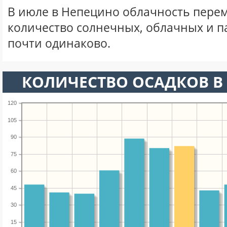
В июле в Непецино облачность перем
количество солнечных, облачных и 
почти одинаково.
КОЛИЧЕСТВО ОСАДКОВ В
120
105
90
75
60
45
30
15