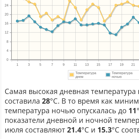
24
20
16
12
8
4
0
1
3
5
7
9
11
13
15
17
19
21
Температура
Температура
днем
ночью
Самая высокая дневная температура 
составила
28
°С. В то время как мини
температура ночью опускалась до
11
показатели дневной и ночной темпер
июля составляют
21.4
°С и
15.3
°С соот