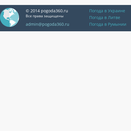
© 2014 pogoda360.ru
Погода в Украине
Все права защищены
Погода в Литве
admin@pogoda360.ru
Погода в Румынии