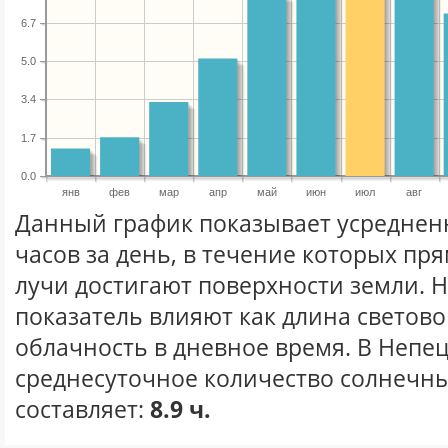
6.7
5.0
3.4
1.7
0.0
янв
фев
мар
апр
май
июн
июл
авг
Данный график показывает усреднен
часов за день, в течение которых п
лучи достигают поверхности земли. 
показатель влияют как длина световог
облачность в дневное время. В Непе
среднесуточное количество солнечны
составляет:
8.9 ч.