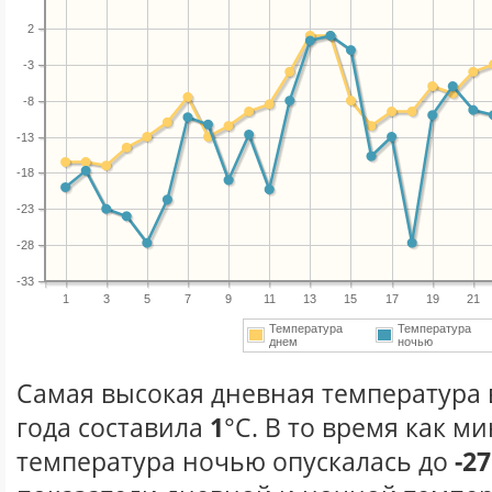
2
-3
-8
-13
-18
-23
-28
-33
1
3
5
7
9
11
13
15
17
19
21
Температура
Температура
днем
ночью
Самая высокая дневная температура 
года составила
1
°С. В то время как 
температура ночью опускалась до
-27