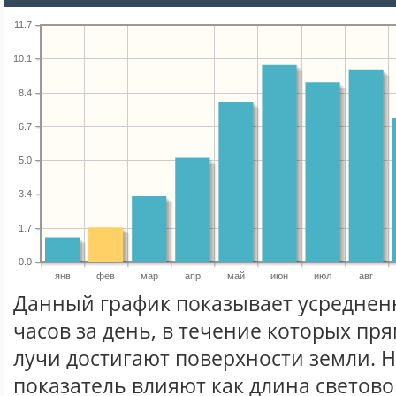
11.7
10.1
8.4
6.7
5.0
3.4
1.7
0.0
янв
фев
мар
апр
май
июн
июл
авг
Данный график показывает усреднен
часов за день, в течение которых п
лучи достигают поверхности земли. 
показатель влияют как длина световог