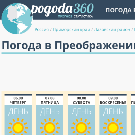
ПОГОДА 
Россия
/
Приморский край
/
Лазовский район
/
Погода в Преображении
06.08
07.08
08.08
09.08
ЧЕТВЕРГ
ПЯТНИЦА
СУББОТА
ВОСКРЕСЕНЬЕ
П
ДЕНЬ
ДЕНЬ
ДЕНЬ
ДЕНЬ