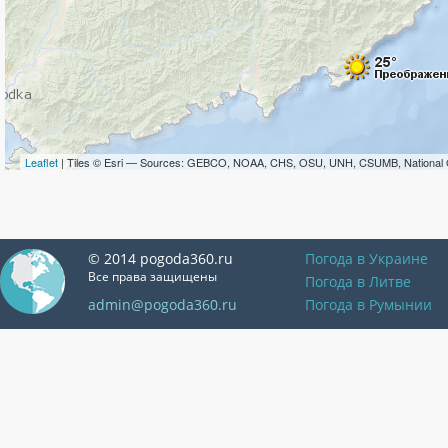
Leaflet
| Tiles © Esri — Sources: GEBCO, NOAA, CHS, OSU, UNH, CSUMB, National 
© 2014 pogoda360.ru
Погода в Украине
Все права защищены
Погода в Литве
admin@pogoda360.ru
Погода в Румынии