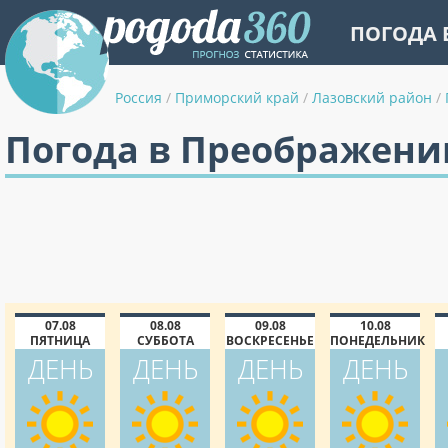
ПОГОДА 
Россия
/
Приморский край
/
Лазовский район
/
Погода в Преображении
07.08
08.08
09.08
10.08
ПЯТНИЦА
СУББОТА
ВОСКРЕСЕНЬЕ
ПОНЕДЕЛЬНИК
ДЕНЬ
ДЕНЬ
ДЕНЬ
ДЕНЬ