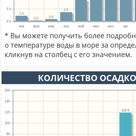
3.4
2.5
1.5
0.6
0.2
0.0
янв
фев
мар
апр
май
июн
июл
авг
* Вы можете получить более подро
о температуре воды в море за опред
кликнув на столбец с его значением.
КОЛИЧЕСТВО ОСАДКО
160
140
118.9
120
100
80