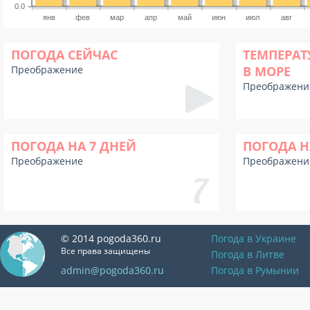
0.0
янв
фев
мар
апр
май
июн
июл
авг
ПОГОДА СЕЙЧАС
ТЕМПЕРАТ
Преображение
В МОРЕ
Преображени
ПОГОДА НА 7 ДНЕЙ
ПОГОДА Н
Преображение
Преображени
© 2014 pogoda360.ru
Погода в Украине
Все права защищены
Погода в Литве
admin@pogoda360.ru
Погода в Румынии