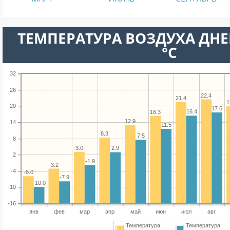
ТЕМПЕРАТУРА ВОЗДУХА ДНЕ
°C
32
26
22.4
21.4
1
20
17.6
16.4
16.3
12.9
14
11.5
8.3
7.5
8
3.0
2.9
2
-1.9
-3.2
-4
-6.0
-7.9
-10.0
-10
-16
янв
фев
мар
апр
май
июн
июл
авг
Температура
Температура