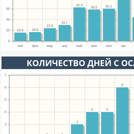
62.3
60.2
58.5
60
40
29.7
23.8
16.5
15.6
20
0
янв
фев
мар
апр
май
июн
июл
авг
КОЛИЧЕСТВО ДНЕЙ С О
7
6
6
5
4
4
4
3
3