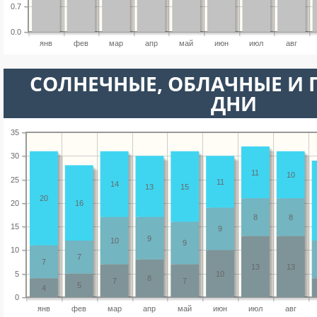
0.7
0.0
янв
фев
мар
апр
май
июн
июл
авг
CОЛНЕЧНЫЕ, ОБЛАЧНЫЕ И
ДНИ
35
30
11
10
25
11
14
13
15
20
20
16
8
8
15
9
9
10
9
10
7
7
13
13
5
10
8
7
7
5
4
0
янв
фев
мар
апр
май
июн
июл
авг