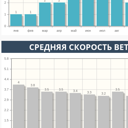
2
2
2
1
1
1
0
янв
фев
мар
апр
май
июн
июл
авг
СРЕДНЯЯ СКОРОСТЬ ВЕТ
5.8
5.1
4.4
4
3.8
3.5
3.5
3.5
3.7
3.4
3.3
3.2
2.9
2.2
1.5