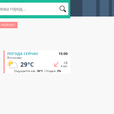
М РАЙОНЕ?
ПОГОДА СЕЙЧАС
15:00
Янтиково
29
°C
СВ
4 м/с
Ощущается как:
30°C
/ Осадки:
2%