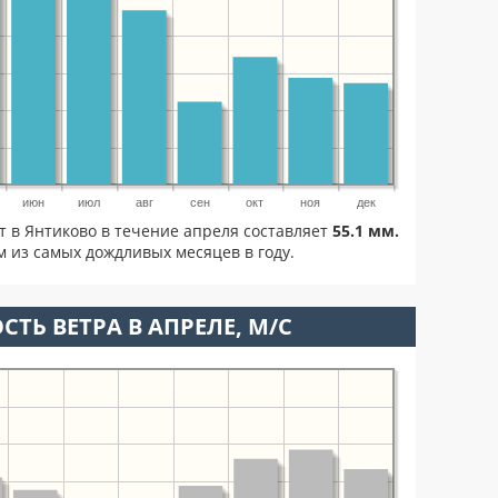
июн
июл
авг
сен
окт
ноя
дек
т в Янтиково в течение апреля составляет
55.1 мм.
 из самых дождливых месяцев в году.
СТЬ ВЕТРА В АПРЕЛЕ, М/С