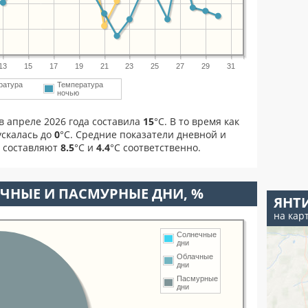
13
15
17
19
21
23
25
27
29
31
ратура
Температура
м
ночью
в апреле 2026 года составила
15
°С. В то время как
скалась до
0
°C. Средние показатели дневной и
я составляют
8.5
°С и
4.4
°С соответственно.
ЧНЫЕ И ПАСМУРНЫЕ ДНИ, %
ЯНТ
на кар
Солнечные
дни
Облачные
дни
Пасмурные
дни