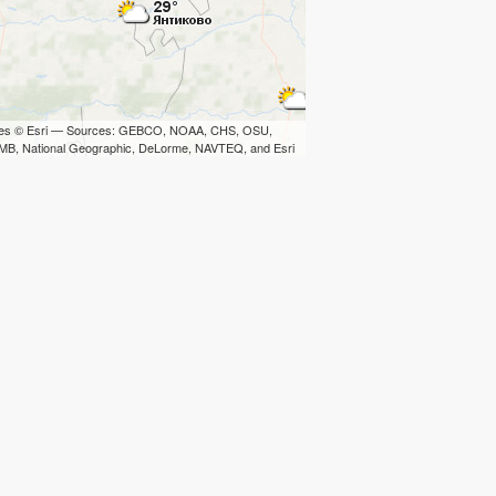
iles © Esri — Sources: GEBCO, NOAA, CHS, OSU,
B, National Geographic, DeLorme, NAVTEQ, and Esri