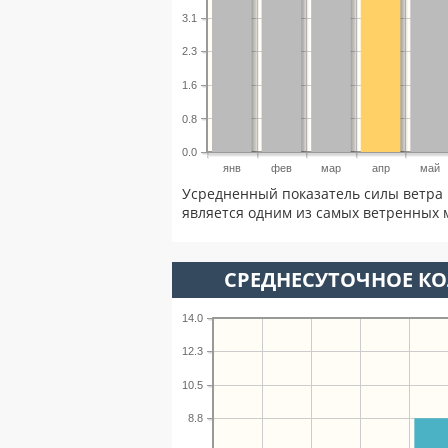
3.1
2.3
1.6
0.8
0.0
янв
фев
мар
апр
май
Усредненный показатель силы ветра 
является одним из самых ветренных м
СРЕДНЕСУТОЧНОЕ К
14.0
12.3
10.5
8.8