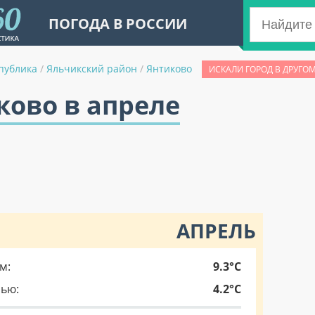
ПОГОДА В РОССИИ
публика
/
Яльчикский район
/
Янтиково
ИСКАЛИ ГОРОД В ДРУГО
ково в апреле
АПРЕЛЬ
м:
9.3°C
чью:
4.2°C