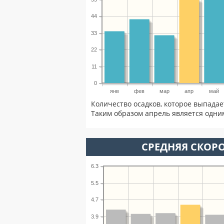
44
33
22
11
0
янв
фев
мар
апр
май
Количество осадков, которое выпадае
Таким образом апрель является одним
СРЕДНЯЯ СКОРО
6.3
5.5
4.7
3.9