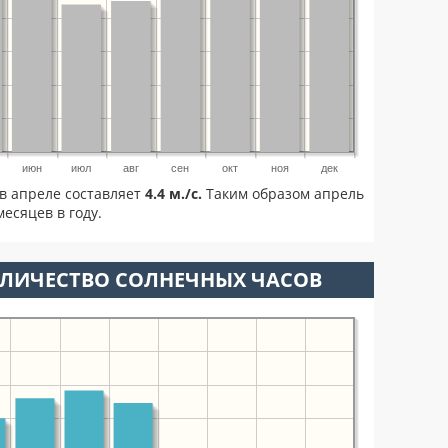
июн
июл
авг
сен
окт
ноя
дек
в апреле составляет
4.4 м./с.
Таким образом апрель
есяцев в году.
ОЛИЧЕСТВО СОЛНЕЧНЫХ ЧАСОВ