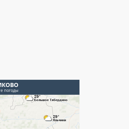
ИКОВО
те погоды