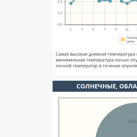
3.2
0.1
-3.0
1
3
5
7
9
11
Темпе
дне
Самая высокая дневная температура 
минимальная температура ночью опу
ночной температур в течение апрел
CОЛНЕЧНЫЕ, ОБЛА
55%