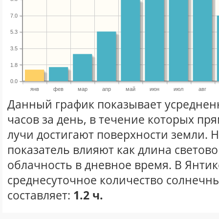
7.0
5.3
3.5
1.8
0.0
янв
фев
мар
апр
май
июн
июл
авг
Данный график показывает усреднен
часов за день, в течение которых п
лучи достигают поверхности земли. 
показатель влияют как длина световог
облачность в дневное время. В Янти
среднесуточное количество солнечны
составляет:
1.2 ч.