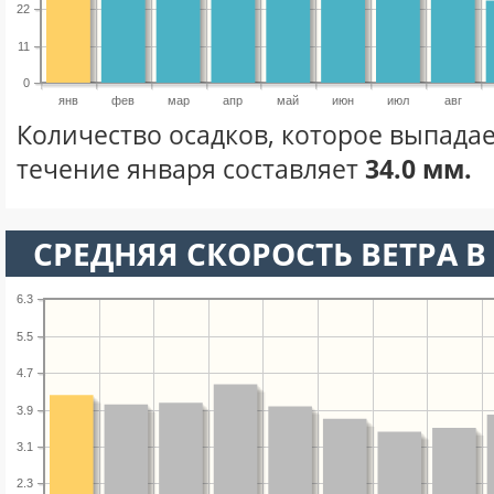
22
11
0
янв
фев
мар
апр
май
июн
июл
авг
Количество осадков, которое выпадае
течение января составляет
34.0 мм.
СРЕДНЯЯ СКОРОСТЬ ВЕТРА В 
6.3
5.5
4.7
3.9
3.1
2.3