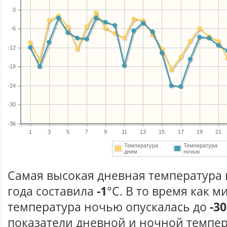
0
-6
-12
-18
-24
-30
-36
1
3
5
7
9
11
13
15
17
19
21
Температура
Температура
днем
ночью
Самая высокая дневная температура 
года составила
-1
°С. В то время как 
температура ночью опускалась до
-30
показатели дневной и ночной темпер