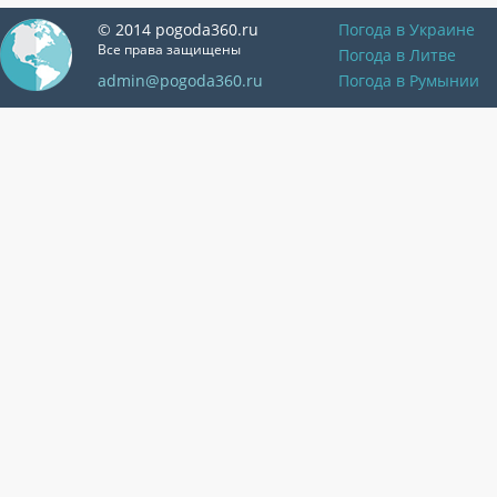
© 2014 pogoda360.ru
Погода в Украине
Все права защищены
Погода в Литве
admin@pogoda360.ru
Погода в Румынии