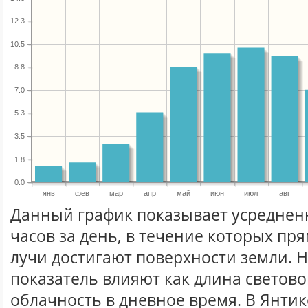
12.3
10.5
8.8
7.0
5.3
3.5
1.8
0.0
янв
фев
мар
апр
май
июн
июл
авг
Данный график показывает усреднен
часов за день, в течение которых п
лучи достигают поверхности земли. 
показатель влияют как длина световог
облачность в дневное время. В Янти