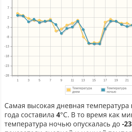
7
2
-3
-8
-13
-18
-23
-28
1
3
5
7
9
11
13
15
17
19
21
Температура
Температура
днем
ночью
Самая высокая дневная температура 
года составила
4
°С. В то время как 
температура ночью опускалась до
-23