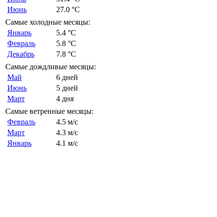
Июнь
27.0 °C
Самые холодные месяцы:
Январь
5.4 °C
Февраль
5.8 °C
Декабрь
7.8 °C
Самые дождливые месяцы:
Май
6 дней
Июнь
5 дней
Март
4 дня
Самые ветренные месяцы:
Февраль
4.5 м/с
Март
4.3 м/с
Январь
4.1 м/с