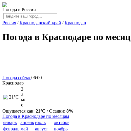
Погода в России
Россия
/
Краснодарский край
/
Краснодар
Погода в Краснодаре по меся
Погода сейчас
06:00
Краснодар
З
3
21
°C
м/
с
Ощущается как:
21°C
/ Осадки:
8%
Погода в Краснодаре по месяцам
январь
апрель
июль
октябрь
февраль
май
август
ноябрь