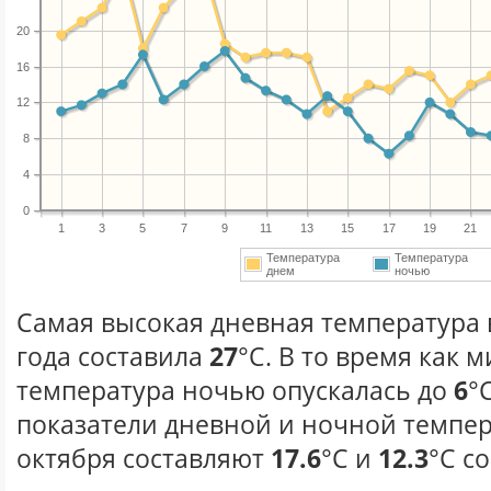
20
16
12
8
4
0
1
3
5
7
9
11
13
15
17
19
21
Температура
Температура
днем
ночью
Самая высокая дневная температура 
года составила
27
°С. В то время как
температура ночью опускалась до
6
°
показатели дневной и ночной темпер
октября составляют
17.6
°С и
12.3
°С с