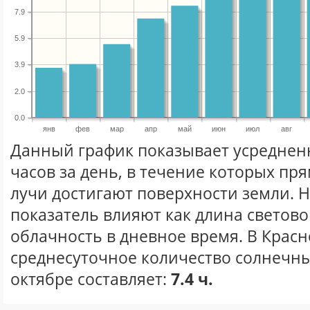
7.9
5.9
3.9
2.0
0.0
янв
фев
мар
апр
май
июн
июл
авг
Данный график показывает усреднен
часов за день, в течение которых п
лучи достигают поверхности земли. 
показатель влияют как длина световог
облачность в дневное время. В Крас
среднесуточное количество солнечны
октябре составляет:
7.4 ч.