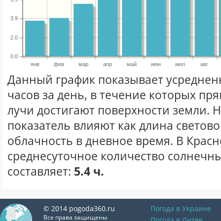
3.9
2.0
0.0
янв
фев
мар
апр
май
июн
июл
авг
Данный график показывает усреднен
часов за день, в течение которых п
лучи достигают поверхности земли. 
показатель влияют как длина световог
облачность в дневное время. В Крас
среднесуточное количество солнечны
составляет:
5.4 ч.
© 2014 pogoda360.ru
Погода в Украине
Все права защищены
Погода в Литве