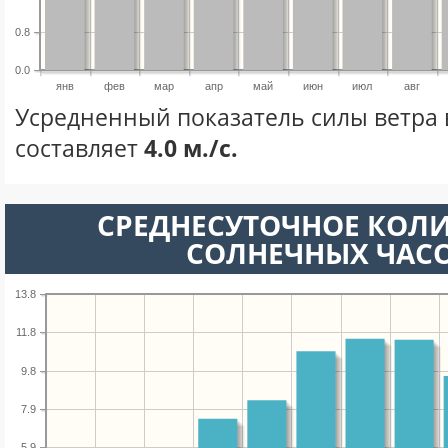
0.8
0.0
янв
фев
мар
апр
май
июн
июл
авг
Усредненный показатель силы ветра 
составляет
4.0 м./с.
СРЕДНЕСУТОЧНОЕ КОЛ
СОЛНЕЧНЫХ ЧАС
13.8
11.8
9.8
7.9
5.9