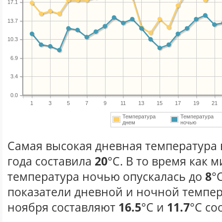
17.1
13.7
10.3
6.9
3.4
0.0
1
3
5
7
9
11
13
15
17
19
21
Температура
Температура
днем
ночью
Самая высокая дневная температура 
года составила
20
°С. В то время как
температура ночью опускалась до
8
°
показатели дневной и ночной темпер
ноября составляют
16.5
°С и
11.7
°С со