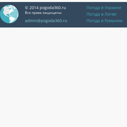
© 2014 pogoda360.ru
Погода в Украине
Все права защищены
Погода в Литве
admin@pogoda360.ru
Погода в Румынии