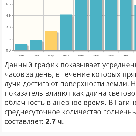
6.6
4.9
3.3
1.6
0.0
янв
фев
мар
апр
май
июн
июл
авг
Данный график показывает усреднен
часов за день, в течение которых п
лучи достигают поверхности земли. 
показатель влияют как длина световог
облачность в дневное время. В Гагин
среднесуточное количество солнечны
составляет:
2.7 ч.