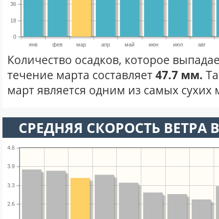
36
18
0
янв
фев
мар
апр
май
июн
июл
авг
Количество осадков, которое выпадае
течение марта составляет
47.7 мм.
Та
март является одним из самых сухих м
СРЕДНЯЯ СКОРОСТЬ ВЕТРА В
4.6
3.9
3.3
2.6