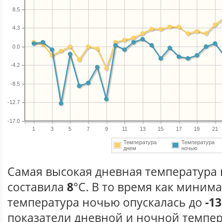
8.5
4.3
0.0
-4.2
-8.5
-12.7
-17.0
1
3
5
7
9
11
13
15
17
19
21
Температура
Температура
днем
ночью
Самая высокая дневная температура в
составила
8
°С. В то время как миним
температура ночью опускалась до
-13
показатели дневной и ночной темпер